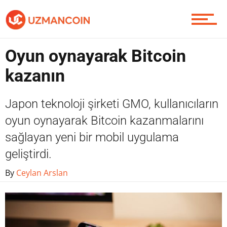
Yazarlardan
Oyun oynayarak Bitcoin
Piyasa
kazanın
Japon teknoloji şirketi GMO, kullanıcıların
Soru Sor
oyun oynayarak Bitcoin kazanmalarını
sağlayan yeni bir mobil uygulama
geliştirdi.
Contact / İletişim
By
Ceylan Arslan