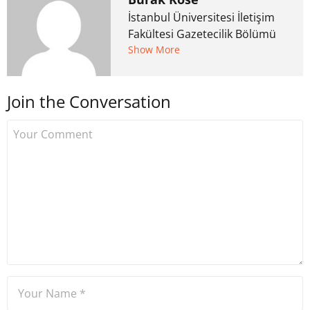
İstanbul Üniversitesi İletişim
Fakültesi Gazetecilik Bölümü
mezunu. 6 yıl ana akım
Show More
medyada görev aldıktan
sonra Uzmancoin.com'u
Join the Conversation
kurdu. 2017'nin Mayıs ayından
bu yana bilfiil kripto para
gazeteciliği yapıyor.