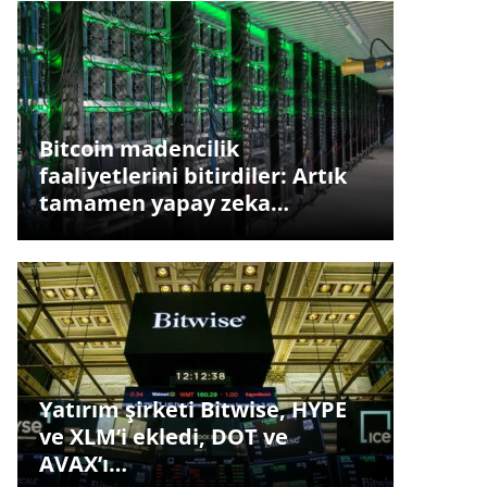
Bitcoin madencilik
faaliyetlerini bitirdiler: Artık
tamamen yapay zeka…
Yatırım şirketi Bitwise, HYPE
ve XLM’i ekledi, DOT ve
AVAX’ı…