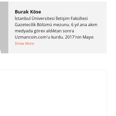
Burak Köse
İstanbul Üniversitesi İletişim Fakültesi
Gazetecilik Bölümü mezunu. 6 yıl ana akım
medyada görev aldıktan sonra
Uzmancoin.com'u kurdu. 2017'nin Mayıs
ayından bu yana bilfiil kripto para
Show More
gazeteciliği yapıyor.