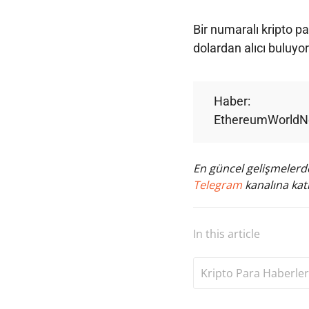
Bir numaralı kripto p
dolardan alıcı buluyor
Haber:
EthereumWorld
En güncel gelişmelerde
Telegram
kanalına katı
In this article
Kripto Para Haberler