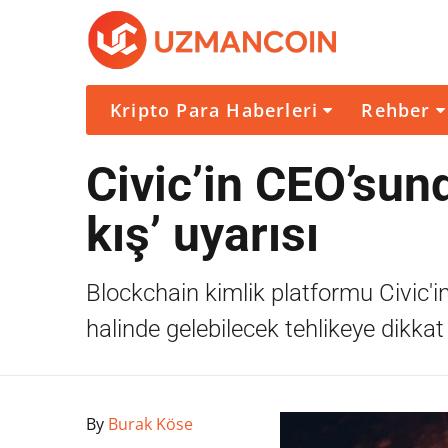
Kripto Para Haberleri
Rehber
Civic’in CEO’sun
kış’ uyarısı
Blockchain kimlik platformu Civic'in
halinde gelebilecek tehlikeye dikkat 
By
Burak Köse