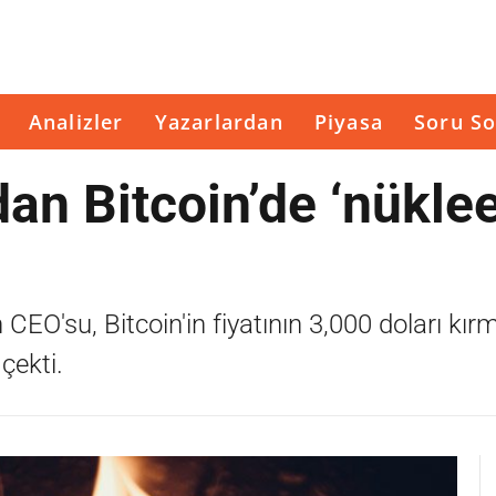
Analizler
Yazarlardan
Piyasa
Soru So
dan Bitcoin’de ‘nükle
 CEO'su, Bitcoin'in fiyatının 3,000 doları kır
çekti.