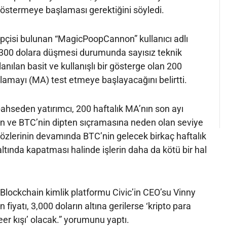
 göstermeye başlaması gerektiğini söyledi.
ipçisi bulunan “MagicPoopCannon” kullanıcı adlı
 3,300 dolara düşmesi durumunda sayısız teknik
lanılan basit ve kullanışlı bir gösterge olan 200
talamayı (MA) test etmeye başlayacağını belirtti.
hseden yatırımcı, 200 haftalık MA’nın son ayı
en ve BTC’nin dipten sıçramasına neden olan seviye
Sözlerinin devamında BTC’nin gelecek birkaç haftalık
tında kapatması halinde işlerin daha da kötü bir hal
n Blockchain kimlik platformu Civic’in CEO’su Vinny
 fiyatı, 3,000 doların altına gerilerse ‘kripto para
leer kışı’ olacak.” yorumunu yaptı.