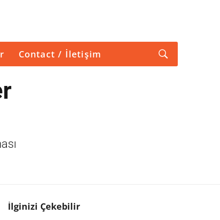
r
Contact / İletişim
er
ması
İlginizi Çekebilir