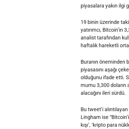
piyasalara yakın ilgi
19 binin üzerinde tak
yatırımcı, Bitcoin’in
analist tarafından kul
haftalık hareketli or
Buranın öneminden ba
piyasasını aşağı çek
olduğunu ifade etti. 
mumu 3,300 doların al
alacağını ileri sürdü.
Bu tweet’i alıntılaya
Lingham ise “Bitcoin’in
kışı’, ‘kripto para nük