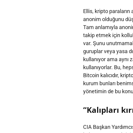
Ellis, kripto paraların
anonim olduğunu düşü
Tam anlamıyla anonim 
takip etmek için kollu
var. Şunu unutmamak l
guruplar veya yasa dış
kullanıyor ama aynı z
kullanıyorlar. Bu, he
Bitcoin kalıcıdır, kript
kurum bunları benimsi
yönetimin de bu konu
“Kalıpları kı
CIA Başkan Yardımcıs