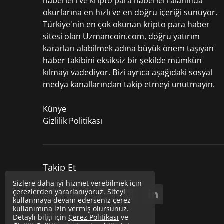
haberleri
ve kripto para haberleri alanında
okurlarına en hızlı ve en doğru içeriği sunuyor.
Türkiye'nin en çok okunan kripto para haber
sitesi olan Uzmancoin.com, doğru yatırım
kararları alabilmek adına büyük önem taşıyan
haber takibini eksiksiz bir şekilde mümkün
kılmayı vadediyor. Bizi ayrıca aşağıdaki sosyal
medya kanallarından takip etmeyi unutmayın.
Künye
Gizlilik Politikası
Takip Et
Sizlere daha iyi hizmet verebilmek için
çerezlerden yararlanıyoruz. Siteyi
kullanmaya devam ederseniz çerez
kullanımına izin vermiş olursunuz.
Detaylı bilgi için
Çerez Politikası
ve