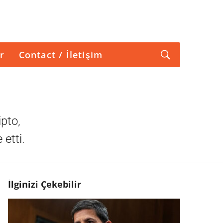
r
Contact / İletişim
ipto,
 etti.
İlginizi Çekebilir