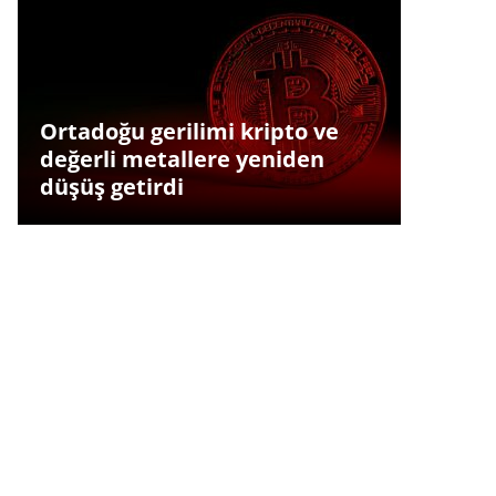
Ortadoğu gerilimi kripto ve
değerli metallere yeniden
düşüş getirdi