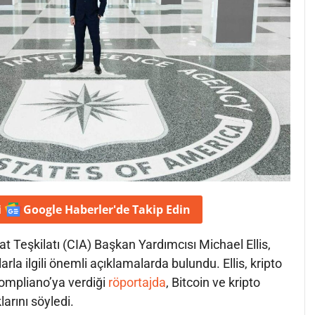
i
Google Haberler'de
Takip Edin
t Teşkilatı (CIA) Başkan Yardımcısı Michael Ellis,
arla ilgili önemli açıklamalarda bulundu. Ellis, kripto
Pompliano’ya verdiği
röportajda
, Bitcoin ve kripto
larını söyledi.