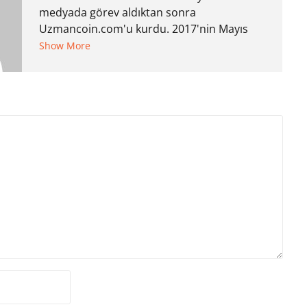
medyada görev aldıktan sonra
Uzmancoin.com'u kurdu. 2017'nin Mayıs
ayından bu yana bilfiil kripto para
Show More
gazeteciliği yapıyor.