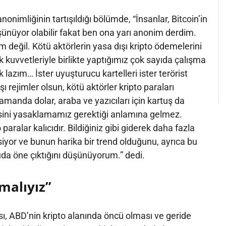
 anonimliğinin tartışıldığı bölümde, “İnsanlar, Bitcoin’in
nüyor olabilir fakat ben ona yarı anonim derdim.
değil. Kötü aktörlerin yasa dışı kripto ödemelerini
k kuvvetleriyle birlikte yaptığımız çok sayıda çalışma
azım… İster uyuşturucu kartelleri ister terörist
ı rejimler olsun, kötü aktörler kripto paraları
amanda dolar, araba ve yazıcıları için kartuş da
psini yasaklamamız gerektiği anlamına gelmez.
o paralar kalıcıdır. Bildiğiniz gibi giderek daha fazla
yor ve bunun harika bir trend olduğunu, ayrıca bu
da öne çıktığını düşünüyorum.” dedi.
rmalıyız”
ı, ABD’nin kripto alanında öncü olması ve geride