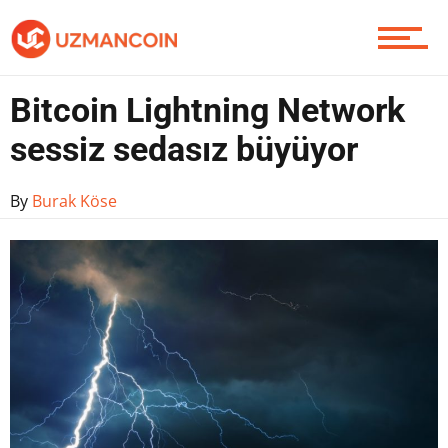
Yazarlardan
Bitcoin Lightning Network
sessiz sedasız büyüyor
Piyasa
By
Burak Köse
Soru Sor
Contact / İletişim