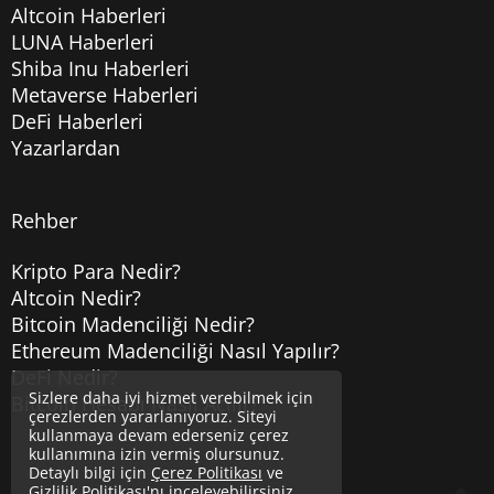
Altcoin Haberleri
LUNA Haberleri
Shiba Inu Haberleri
Metaverse Haberleri
DeFi Haberleri
Yazarlardan
Rehber
Kripto Para Nedir?
Altcoin Nedir?
Bitcoin Madenciliği Nedir?
Ethereum Madenciliği Nasıl Yapılır?
DeFi Nedir?
Sizlere daha iyi hizmet verebilmek için
Bitcoin Hesabı Nasıl Açılır?
çerezlerden yararlanıyoruz. Siteyi
kullanmaya devam ederseniz çerez
kullanımına izin vermiş olursunuz.
Detaylı bilgi için
Çerez Politikası
ve
Gizlilik Politikası
'nı inceleyebilirsiniz.