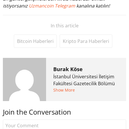
istiyorsanız
Uzmancoin Telegram
kanalına katılın!
In this article
Bitcoin Haberleri
Kripto Para Haberleri
Burak Köse
İstanbul Üniversitesi İletişim
Fakültesi Gazetecilik Bölümü
mezunu. 6 yıl ana akım
Show More
medyada görev aldıktan
sonra Uzmancoin.com'u
Join the Conversation
kurdu. 2017'nin Mayıs ayından
bu yana bilfiil kripto para
gazeteciliği yapıyor.