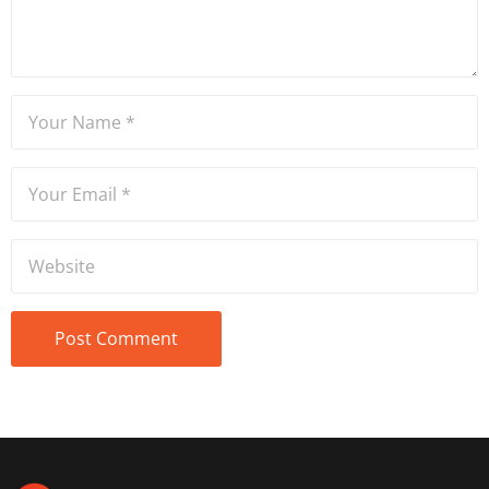
ve spikerlik konularında da
tecrübe sahibidir.