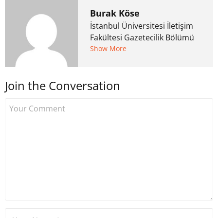
Burak Köse
İstanbul Üniversitesi İletişim
Fakültesi Gazetecilik Bölümü
mezunu. 6 yıl ana akım
Show More
medyada görev aldıktan
sonra Uzmancoin.com'u
Join the Conversation
kurdu. 2017'nin Mayıs ayından
bu yana bilfiil kripto para
gazeteciliği yapıyor.