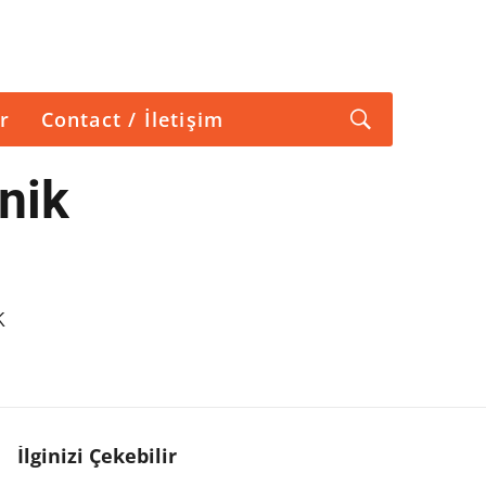
r
Contact / İletişim
nik
k
İlginizi Çekebilir