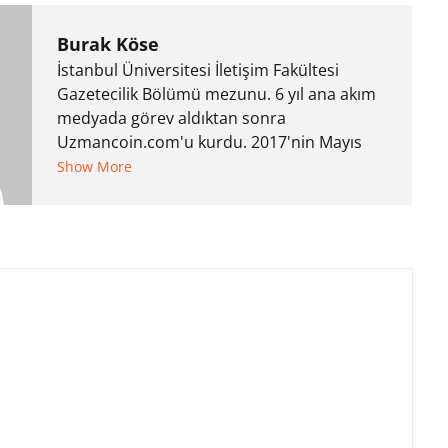
Burak Köse
İstanbul Üniversitesi İletişim Fakültesi
Gazetecilik Bölümü mezunu. 6 yıl ana akım
medyada görev aldıktan sonra
Uzmancoin.com'u kurdu. 2017'nin Mayıs
ayından bu yana bilfiil kripto para
Show More
gazeteciliği yapıyor.