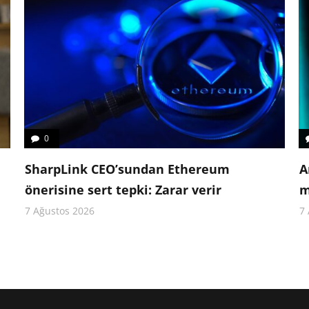
0
i
SharpLink CEO’sundan Ethereum
A
önerisine sert tepki: Zarar verir
m
7 Ağustos 2026
7