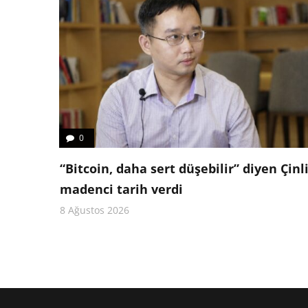
0
“Bitcoin, daha sert düşebilir” diyen Çinl
madenci tarih verdi
8 Ağustos 2026