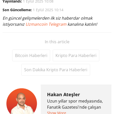
Yayınlandı:
1 Eylül 2025 10:08
Son Güncelleme:
1 Eylül 2025 10:14
En güncel gelişmelerden ilk siz haberdar olmak
istiyorsanız
Uzmancoin Telegram
kanalına katılın!
In this article
Bitcoin Haberleri
Kripto Para Haberleri
Son Dakika Kripto Para Haberleri
Hakan Ateşler
Uzun yıllar spor medyasında,
Fanatik Gazetesi'nde çalışan
Hakan Ateşler, 2020 yılında
Show More