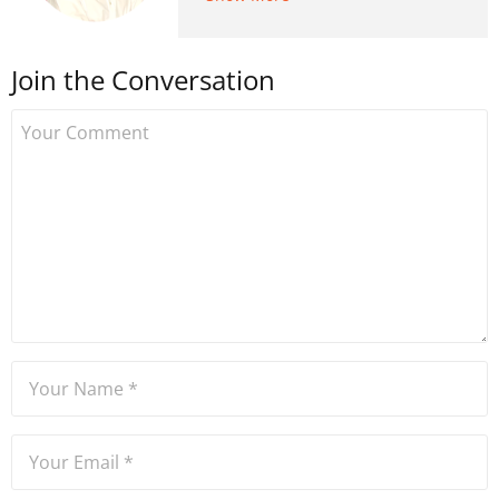
kripto para medyasına geçiş
yapmış ve 2021 itibariyle de
Join the Conversation
Uzmancoin bünyesinde
çalışmaya başlamıştır. Notre
Dame de Sion Fransız Lisesi
ve Yıldız Teknik Üniversitesi
Mütercim Tercümanlık
Bölümü mezunu olan Hakan
Ateşler, program sunuculuğu
ve spikerlik konularında da
tecrübe sahibidir.