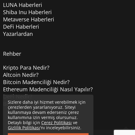
LUNA Haberleri
Shiba Inu Haberleri
Metaverse Haberleri
DeFi Haberleri
Yazarlardan
Rehber
Kripto Para Nedir?
Altcoin Nedir?
Bitcoin Madenciliği Nedir?
Ethereum Madenciliği Nasıl Yapılır?
DeFi Nedir?
Sizlere daha iyi hizmet verebilmek için
Bitcoin Hesabı Nasıl Açılır?
çerezlerden yararlanıyoruz. Siteyi
kullanmaya devam ederseniz çerez
kullanımına izin vermiş olursunuz.
Detaylı bilgi için
Çerez Politikası
ve
Gizlilik Politikası
'nı inceleyebilirsiniz.