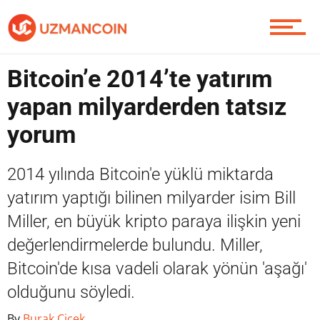
Yazarlardan
Bitcoin’e 2014’te yatırım
Piyasa
yapan milyarderden tatsız
yorum
Soru Sor
2014 yılında Bitcoin'e yüklü miktarda
yatırım yaptığı bilinen milyarder isim Bill
Miller, en büyük kripto paraya ilişkin yeni
Contact / İletişim
değerlendirmelerde bulundu. Miller,
Bitcoin'de kısa vadeli olarak yönün 'aşağı'
olduğunu söyledi.
By
Burak Çiçek