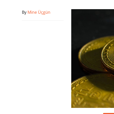
By
Mine Üçgün