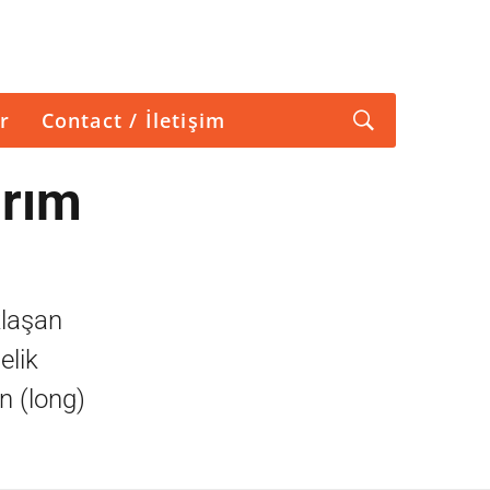
r
Contact / İletişim
ırım
klaşan
elik
n (long)