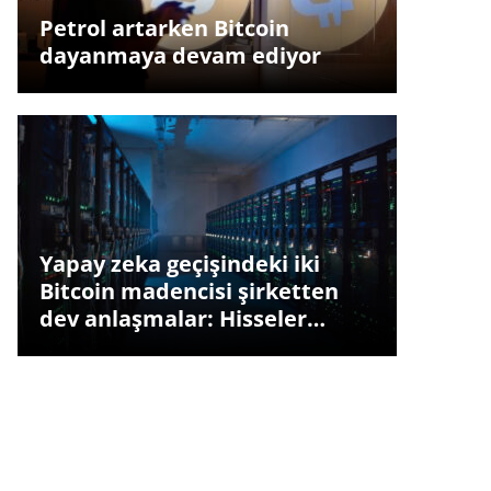
Petrol artarken Bitcoin
dayanmaya devam ediyor
Yapay zeka geçişindeki iki
Bitcoin madencisi şirketten
dev anlaşmalar: Hisseler…