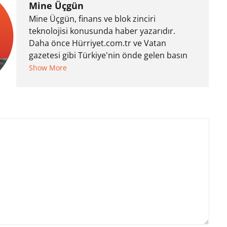
Mine Üçgün
Mine Üçgün, finans ve blok zinciri
teknolojisi konusunda haber yazarıdır.
Daha önce Hürriyet.com.tr ve Vatan
gazetesi gibi Türkiye'nin önde gelen basın
kuruluşlarında Dış Haberler Editörü olarak
Show More
dünya gündemi ve ekonomisi hakkında
haberler kaleme almıştır. İngiltere'de
yaşayan Mine, Türkiye ve İngiltere’deki bazı
şirketlere içerik editörlüğü, sosyal medya
danışmanlığı, SEO, kurumsal iletişim
alanlarında hizmet veriyor.