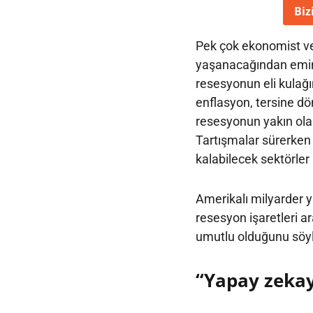
Biz
Pek çok ekonomist ve
yaşanacağından emin.
resesyonun eli kulağı
enflasyon, tersine dön
resesyonun yakın olab
Tartışmalar sürerken
kalabilecek sektörler
Amerikalı milyarder y
resesyon işaretleri a
umutlu olduğunu söyl
“Yapay zeka