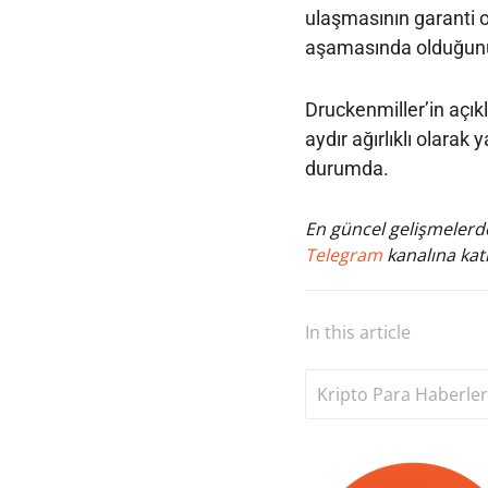
ulaşmasının garanti o
aşamasında olduğunu 
Druckenmiller’in açıkl
aydır ağırlıklı olara
durumda.
En güncel gelişmelerde
Telegram
kanalına katı
In this article
Kripto Para Haberler