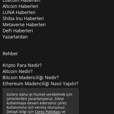
Altcoin Haberleri
LUNA Haberleri
Shiba Inu Haberleri
Metaverse Haberleri
DeFi Haberleri
Yazarlardan
Rehber
Kripto Para Nedir?
Altcoin Nedir?
Bitcoin Madenciliği Nedir?
Ethereum Madenciliği Nasıl Yapılır?
DeFi Nedir?
Sizlere daha iyi hizmet verebilmek için
Bitcoin Hesabı Nasıl Açılır?
çerezlerden yararlanıyoruz. Siteyi
kullanmaya devam ederseniz çerez
kullanımına izin vermiş olursunuz.
Detaylı bilgi için
Çerez Politikası
ve