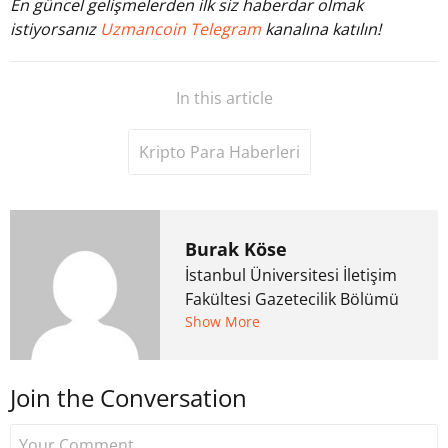
En güncel gelişmelerden ilk siz haberdar olmak
istiyorsanız
Uzmancoin Telegram
kanalına katılın!
In this article
Kripto Para Haberleri
Burak Köse
İstanbul Üniversitesi İletişim
Fakültesi Gazetecilik Bölümü
mezunu. 6 yıl ana akım
Show More
medyada görev aldıktan
sonra Uzmancoin.com'u
Join the Conversation
kurdu. 2017'nin Mayıs ayından
bu yana bilfiil kripto para
gazeteciliği yapıyor.