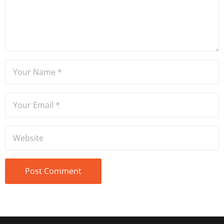
Ateşler, program sunuculuğu
ve spikerlik konularında da
tecrübe sahibidir.