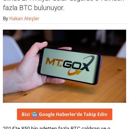
fazla BTC bulunuyor.
By
Hakan Ateşler
Bizi
Google Haberler'de
Takip Edin
2014’te 850 bin adetten fazla BTC çaldıran ve o