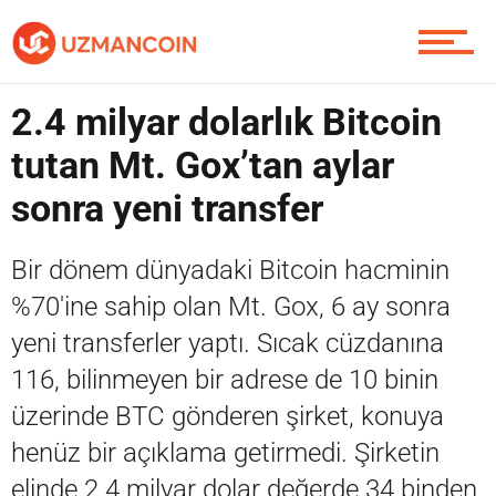
Yazarlardan
2.4 milyar dolarlık Bitcoin
Piyasa
tutan Mt. Gox’tan aylar
sonra yeni transfer
Soru Sor
Bir dönem dünyadaki Bitcoin hacminin
%70'ine sahip olan Mt. Gox, 6 ay sonra
yeni transferler yaptı. Sıcak cüzdanına
Contact / İletişim
116, bilinmeyen bir adrese de 10 binin
üzerinde BTC gönderen şirket, konuya
henüz bir açıklama getirmedi. Şirketin
elinde 2.4 milyar dolar değerde 34 binden