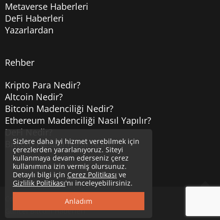
Metaverse Haberleri
DeFi Haberleri
Yazarlardan
Rehber
Kripto Para Nedir?
Altcoin Nedir?
Bitcoin Madenciliği Nedir?
Ethereum Madenciliği Nasıl Yapılır?
DeFi Nedir?
Sizlere daha iyi hizmet verebilmek için
Bitcoin Hesabı Nasıl Açılır?
çerezlerden yararlanıyoruz. Siteyi
kullanmaya devam ederseniz çerez
kullanımına izin vermiş olursunuz.
Detaylı bilgi için
Çerez Politikası
ve
Gizlilik Politikası
'nı inceleyebilirsiniz.
Copyright © 2020
Uzmancoin
Yukarı
Anladım
Güncel Bitcoin Haberleri