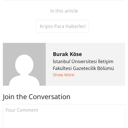
In this article
Kripto Para Haberleri
Burak Köse
İstanbul Üniversitesi İletişim
Fakültesi Gazetecilik Bölümü
mezunu. 6 yıl ana akım
Show More
medyada görev aldıktan
sonra Uzmancoin.com'u
Join the Conversation
kurdu. 2017'nin Mayıs ayından
bu yana bilfiil kripto para
gazeteciliği yapıyor.