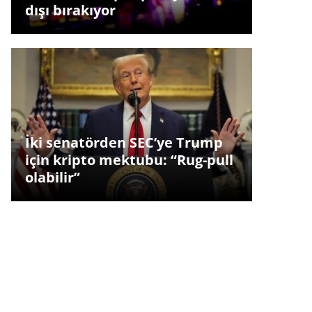
dışı bırakıyor
İki senatörden SEC’ye Trump
için kripto mektubu: “Rug-pull
olabilir”