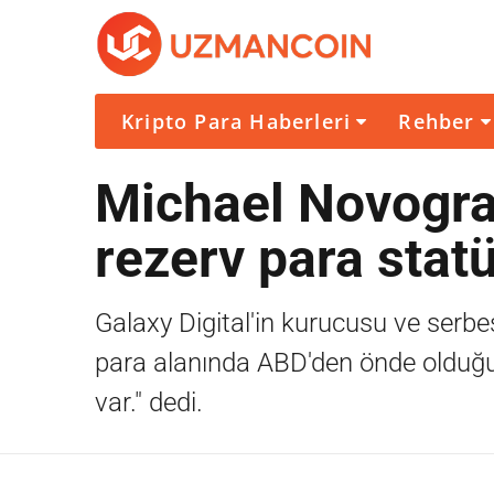
Kripto Para Haberleri
Rehber
Michael Novogratz
rezerv para stat
Galaxy Digital'in kurucusu ve serbes
para alanında ABD'den önde olduğu
var." dedi.