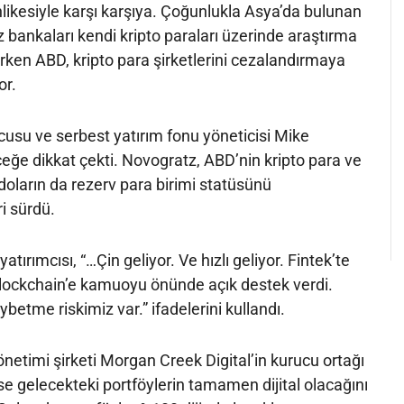
hlikesiyle karşı karşıya. Çoğunlukla Asya’da bulunan
 bankaları kendi kripto paraları üzerinde araştırma
rken ABD, kripto para şirketlerini cezalandırmaya
or.
ucusu ve serbest yatırım fonu yöneticisi Mike
ğe dikkat çekti. Novogratz, ABD’nin kripto para ve
a doların da rezerv para birimi statüsünü
i sürdü.
atırımcısı, “…Çin geliyor. Ve hızlı geliyor. Fintek’te
Blockchain’e kamuoyu önünde açık destek verdi.
etme riskimiz var.” ifadelerini kullandı.
netimi şirketi Morgan Creek Digital’in kurucu ortağı
 gelecekteki portföylerin tamamen dijital olacağını