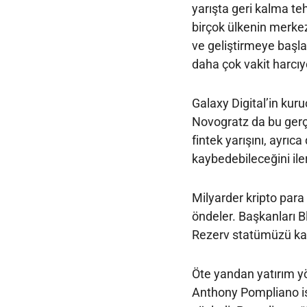
yarışta geri kalma te
birçok ülkenin merkez
ve geliştirmeye başla
daha çok vakit harcıy
Galaxy Digital’in kur
Novogratz da bu gerçe
fintek yarışını, ayrıc
kaybedebileceğini iler
Milyarder kripto para y
öndeler. Başkanları 
Rezerv statümüzü kayb
Öte yandan yatırım yö
Anthony Pompliano ise