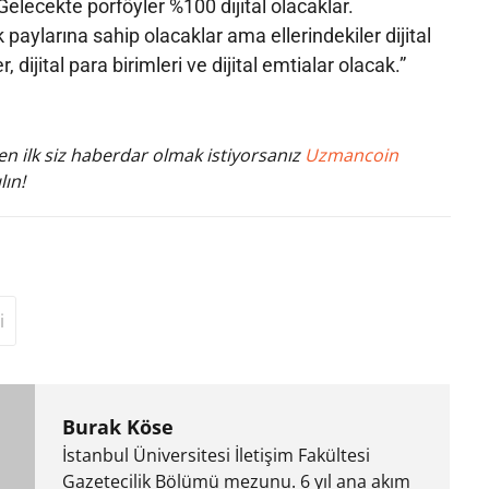
Gelecekte porföyler %100 dijital olacaklar.
k paylarına sahip olacaklar ama ellerindekiler dijital
ler, dijital para birimleri ve dijital emtialar olacak.”
n ilk siz haberdar olmak istiyorsanız
Uzmancoin
lın!
i
Burak Köse
İstanbul Üniversitesi İletişim Fakültesi
Gazetecilik Bölümü mezunu. 6 yıl ana akım