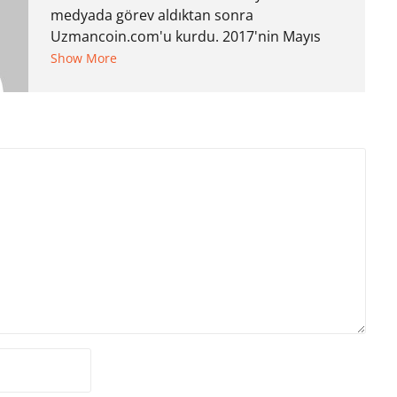
medyada görev aldıktan sonra
Uzmancoin.com'u kurdu. 2017'nin Mayıs
ayından bu yana bilfiil kripto para
Show More
gazeteciliği yapıyor.