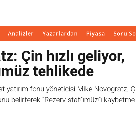
Analizler
Yazarlardan
Piyasa
Soru So
: Çin hızlı geliyor,
ümüz tehlikede
t yatırım fonu yöneticisi Mike Novogratz, Çi
nu belirterek "Rezerv statümüzü kaybetme 