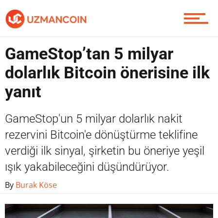
Yazarlardan
GameStop’tan 5 milyar
Piyasa
dolarlık Bitcoin önerisine ilk
yanıt
Soru Sor
GameStop'un 5 milyar dolarlık nakit
rezervini Bitcoin'e dönüştürme teklifine
verdiği ilk sinyal, şirketin bu öneriye yeşil
Contact / İletişim
ışık yakabileceğini düşündürüyor.
By
Burak Köse