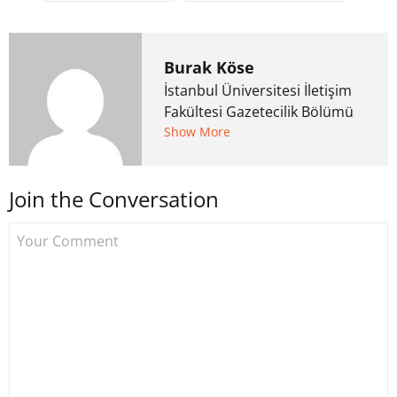
Burak Köse
İstanbul Üniversitesi İletişim
Fakültesi Gazetecilik Bölümü
mezunu. 6 yıl ana akım
Show More
medyada görev aldıktan
sonra Uzmancoin.com'u
Join the Conversation
kurdu. 2017'nin Mayıs ayından
bu yana bilfiil kripto para
gazeteciliği yapıyor.