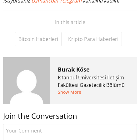
istiyorsanız
Uzmancoin Telegram
kanalına katılın!
In this article
Bitcoin Haberleri
Kripto Para Haberleri
Burak Köse
İstanbul Üniversitesi İletişim
Fakültesi Gazetecilik Bölümü
mezunu. 6 yıl ana akım
Show More
medyada görev aldıktan
sonra Uzmancoin.com'u
Join the Conversation
kurdu. 2017'nin Mayıs ayından
bu yana bilfiil kripto para
gazeteciliği yapıyor.