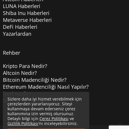
LUNA Haberleri
Shiba Inu Haberleri
Metaverse Haberleri
DeFi Haberleri
Yazarlardan
Rehber
Kripto Para Nedir?
Altcoin Nedir?
Bitcoin Madenciliği Nedir?
Ethereum Madenciliği Nasıl Yapılır?
DeFi Nedir?
Sizlere daha iyi hizmet verebilmek için
Bitcoin Hesabı Nasıl Açılır?
çerezlerden yararlanıyoruz. Siteyi
kullanmaya devam ederseniz çerez
kullanımına izin vermiş olursunuz.
Detaylı bilgi için
Çerez Politikası
ve
Gizlilik Politikası
'nı inceleyebilirsiniz.