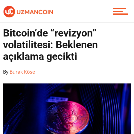
Yazarlardan
Bitcoin’de “revizyon”
volatilitesi: Beklenen
Piyasa
açıklama gecikti
By
Burak Köse
Soru Sor
Contact / İletişim