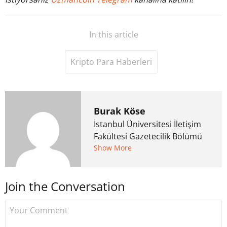
In this article
Kripto Para Haberleri
Burak Köse
İstanbul Üniversitesi İletişim
Fakültesi Gazetecilik Bölümü
mezunu. 6 yıl ana akım
Show More
medyada görev aldıktan
sonra Uzmancoin.com'u
Join the Conversation
kurdu. 2017'nin Mayıs ayından
bu yana bilfiil kripto para
gazeteciliği yapıyor.