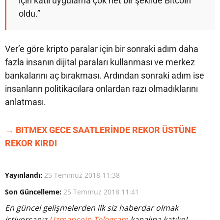
için katil uygulama çok net bir şekilde Bitcoin
oldu.”
Ver’e göre kripto paralar için bir sonraki adım daha
fazla insanın dijital paraları kullanması ve merkez
bankalarını aç bırakması. Ardından sonraki adım ise
insanların politikacılara onlardan razı olmadıklarını
anlatması.
→ BITMEX GECE SAATLERİNDE REKOR ÜSTÜNE
REKOR KIRDI
Yayınlandı:
25 Temmuz 2018 11:38
Son Güncelleme:
25 Temmuz 2018 11:41
En güncel gelişmelerden ilk siz haberdar olmak
istiyorsanız
Uzmancoin Telegram
kanalına katılın!