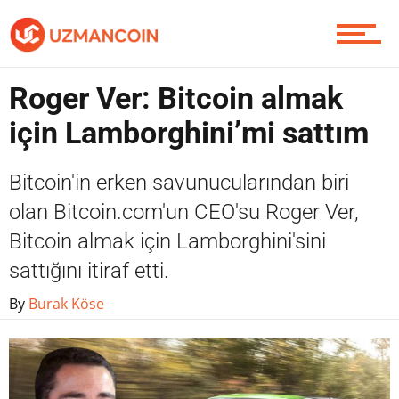
Yazarlardan
Roger Ver: Bitcoin almak
Piyasa
için Lamborghini’mi sattım
Bitcoin'in erken savunucularından biri
Soru Sor
olan Bitcoin.com'un CEO'su Roger Ver,
Bitcoin almak için Lamborghini'sini
sattığını itiraf etti.
Contact / İletişim
By
Burak Köse