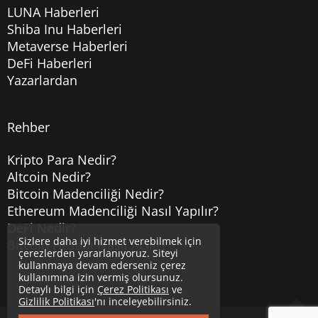
LUNA Haberleri
Shiba Inu Haberleri
Metaverse Haberleri
DeFi Haberleri
Yazarlardan
Rehber
Kripto Para Nedir?
Altcoin Nedir?
Bitcoin Madenciliği Nedir?
Ethereum Madenciliği Nasıl Yapılır?
DeFi Nedir?
Sizlere daha iyi hizmet verebilmek için
Bitcoin Hesabı Nasıl Açılır?
çerezlerden yararlanıyoruz. Siteyi
kullanmaya devam ederseniz çerez
kullanımına izin vermiş olursunuz.
Detaylı bilgi için
Çerez Politikası
ve
Gizlilik Politikası
'nı inceleyebilirsiniz.