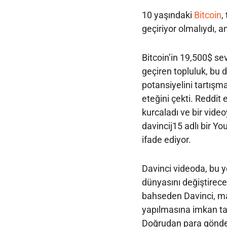
10 yaşındaki
Bitcoin
,
geçiriyor olmalıydı, a
Bitcoin’in 19,500$ sev
geçiren topluluk, bu di
potansiyelini tartışm
eteğini çekti. Reddit
kurcaladı ve bir vid
davincij15 adlı bir Yo
ifade ediyor.
Davinci videoda, bu y
dünyasını değiştirec
bahseden Davinci, m
yapılmasına imkan tan
Doğrudan para gönder