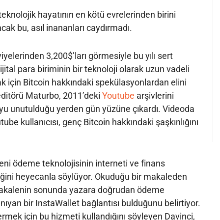
 teknolojik hayatının en kötü evrelerinden birini
ncak bu, asıl inananları caydırmadı.
iyelerinden 3,200$’ları görmesiyle bu yılı sert
jital para biriminin bir teknoloji olarak uzun vadeli
ak için Bitcoin hakkındaki spekülasyonlardan elini
 editörü Maturbo, 2011’deki
Youtube
arşivlerini
eoyu unutulduğu yerden gün yüzüne çıkardı. Videoda
utube kullanıcısı, genç Bitcoin hakkındaki şaşkınlığını
eni ödeme teknolojisinin interneti ve finans
eğini heyecanla söylüyor. Okuduğu bir makaleden
akalenin sonunda yazara doğrudan ödeme
ıyan bir InstaWallet bağlantısı bulduğunu belirtiyor.
mek için bu hizmeti kullandığını söyleyen Davinci,