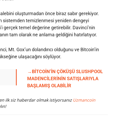
talebini oluşturmadan önce biraz sabır gerekiyor.
arın sistemden temizlenmesi yeniden dengeyi
n’i gerçek temel değerine getirebilir. Davinci’nin
ranın tam olarak ne anlama geldiğini hatırlatıyor.
nci, Mt. Gox’un dolandırıcı olduğunu ve Bitcoin’in
kseğine ulaşacağını söylüyor.
→BİTCOİN’İN ÇÖKÜŞÜ SLUSHPOOL
MADENCİLERİNİN SATIŞLARIYLA
BAŞLAMIŞ OLABİLİR
n ilk siz haberdar olmak istiyorsanız
Uzmancoin
lın!