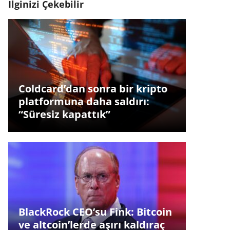
İlginizi Çekebilir
Coldcard’dan sonra bir kripto
platformuna daha saldırı:
“Süresiz kapattık”
BlackRock CEO’su Fink: Bitcoin
ve altcoin’lerde aşırı kaldıraç