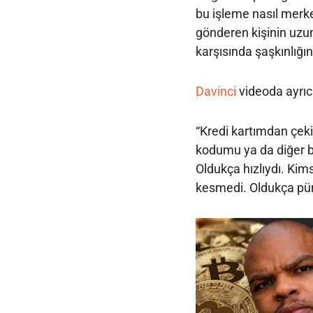
bu işleme nasıl merke
gönderen kişinin uzu
karşısında şaşkınlığın
Davinci
videoda ayrıca
“Kredi kartımdan çek
kodumu ya da diğer b
Oldukça hızlıydı. Ki
kesmedi. Oldukça pür