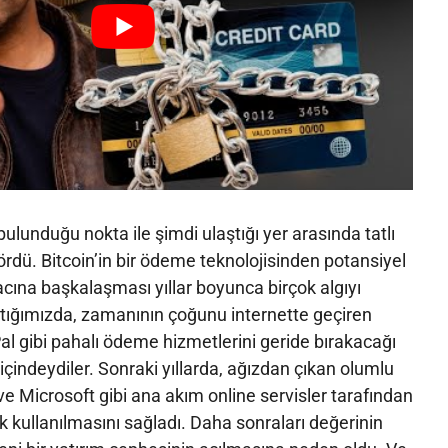
 bulunduğu nokta ile şimdi ulaştığı yer arasında tatlı
gördü. Bitcoin’in bir ödeme teknolojisinden potansiyel
cına başkalaşması yıllar boyunca birçok algıyı
ktığımızda, zamanının çoğunu internette geçiren
yPal gibi pahalı ödeme hizmetlerini geride bırakacağı
çindeydiler. Sonraki yıllarda, ağızdan çıkan olumlu
l ve Microsoft gibi ana akım online servisler tarafından
k kullanılmasını sağladı. Daha sonraları değerinin