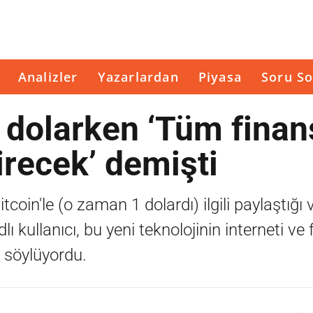
Analizler
Yazarlardan
Piyasa
Soru So
 dolarken ‘Tüm finan
irecek’ demişti
tcoin'le (o zaman 1 dolardı) ilgili paylaştığı 
ı kullanıcı, bu yeni teknolojinin interneti ve
 söylüyordu.