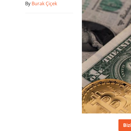
By
Burak Çiçek
Biz