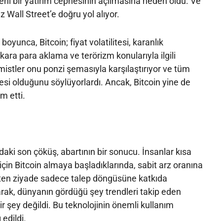
eni bir yatırım cephesinin açılmasına neden oldu. Ve
ez Wall Street’e doğru yol alıyor.
yunca, Bitcoin; fiyat volatilitesi, karanlık
kara para aklama ve terörizm konularıyla ilgili
omistler onu ponzi şemasıyla karşılaştırıyor ve tüm
nesi olduğunu söylüyorlardı. Ancak, Bitcoin yine de
m etti.
daki son çöküş, abartının bir sonucu. İnsanlar kısa
çin Bitcoin almaya başladıklarında, sabit arz oranına
epten ziyade sadece talep döngüsüne katkıda
rak, dünyanın gördüğü şey trendleri takip eden
ir şey değildi. Bu teknolojinin önemli kullanım
 edildi.