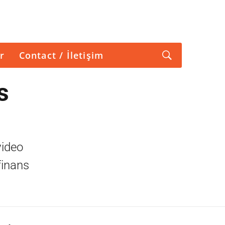
r
Contact / İletişim
s
video
 finans