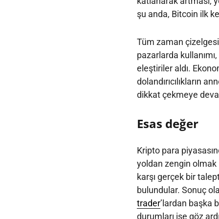
katlanarak artması, y
şu anda, Bitcoin ilk k
Tüm zaman çizelgesi bo
pazarlarda kullanımı, 
eleştiriler aldı. Ekon
dolandırıcılıkların an
dikkat çekmeye deva
Esas değer
Kripto para piyasasın
yoldan zengin olmak i
karşı gerçek bir tal
bulundular. Sonuç ola
trader
’lardan başka b
durumları ise göz ardı