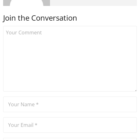
medyada görev aldıktan
sonra Uzmancoin.com'u
Join the Conversation
kurdu. 2017'nin Mayıs ayından
bu yana bilfiil kripto para
gazeteciliği yapıyor.