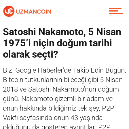
Piyasa
Satoshi Nakamoto, 5 Nisan
Soru Sor
1975’i niçin doğum tarihi
olarak seçti?
Contact / İletişim
Bizi Google Haberler'de Takip Edin Bugün,
Bitcoin tutkunlarının bileceği gibi 5 Nisan
2018 ve Satoshi Nakamoto’nun doğum
günü. Nakamoto gizemli bir adam ve
onun hakkında bildiğimiz tek şey, P2P
Vakfı sayfasında onun 43 yaşında
olduğunu da gösteren ayrıntılar. P2P