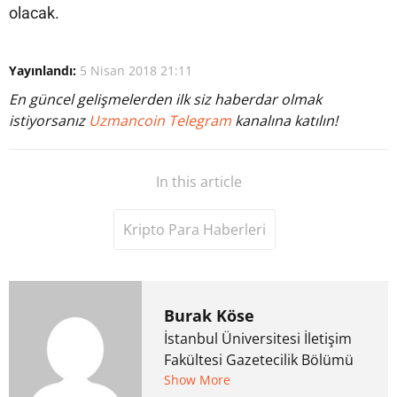
olacak.
Yayınlandı:
5 Nisan 2018 21:11
En güncel gelişmelerden ilk siz haberdar olmak
istiyorsanız
Uzmancoin Telegram
kanalına katılın!
In this article
Kripto Para Haberleri
Burak Köse
İstanbul Üniversitesi İletişim
Fakültesi Gazetecilik Bölümü
mezunu. 6 yıl ana akım
Show More