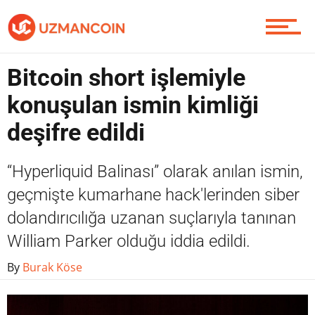
Piyasa
Bitcoin short işlemiyle
Soru Sor
konuşulan ismin kimliği
deşifre edildi
Contact / İletişim
“Hyperliquid Balinası” olarak anılan ismin,
geçmişte kumarhane hack'lerinden siber
dolandırıcılığa uzanan suçlarıyla tanınan
William Parker olduğu iddia edildi.
By
Burak Köse