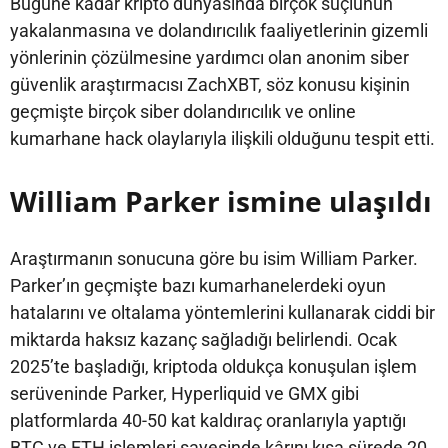
Bugüne kadar kripto dünyasında birçok suçlunun
yakalanmasına ve dolandırıcılık faaliyetlerinin gizemli
yönlerinin çözülmesine yardımcı olan anonim siber
güvenlik araştırmacısı ZachXBT, söz konusu kişinin
geçmişte birçok siber dolandırıcılık ve online
kumarhane hack olaylarıyla ilişkili olduğunu tespit etti.
William Parker ismine ulaşıldı
Araştırmanın sonucuna göre bu isim William Parker.
Parker’ın geçmişte bazı kumarhanelerdeki oyun
hatalarını ve oltalama yöntemlerini kullanarak ciddi bir
miktarda haksız kazanç sağladığı belirlendi. Ocak
2025’te başladığı, kriptoda oldukça konuşulan işlem
serüveninde Parker, Hyperliquid ve GMX gibi
platformlarda 40-50 kat kaldıraç oranlarıyla yaptığı
BTC ve ETH işlemleri sayesinde kârını kısa sürede 20