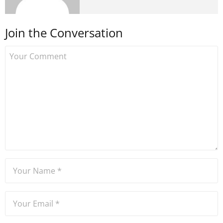
medyada görev aldıktan
sonra Uzmancoin.com'u
Join the Conversation
kurdu. 2017'nin Mayıs ayından
bu yana bilfiil kripto para
gazeteciliği yapıyor.