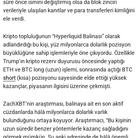
süre önce ismini değiştirmiş olsa da blok zinciri
verileriyle ulaşılan kanıtlar ve para transferleri kimliğini
ele verdi.
Kripto topluluğunun “Hyperliquid Balinası” olarak
adlandırdığı bu kişi, yüz milyonlarca dolarlık pozisyon
büyüklüğüne sahip işlemleriyle öne çıkıyordu. Özellikle
Trump’ın kripto rezerv duyurusu öncesinde yaptığı
ETH ve BTC long (uzun) işlemi, sonrasında açtığı BTC
short
(kısa) pozisyonu sayesinde elde ettiği yüksek
kazançlar, piyasanın ilgisini üzerine çekmişti.
ZachXBT’nin araştırması, balinaya ait en son aktif
cüzdanlarda hâlâ milyonlarca dolarlık varlık
bulunduğunu ortaya koyuyor. Araştırmacı, “Bu kişinin
uzun süredir benzer yöntemlerle kazanç sağladığını
görmek mümkün. Şu anki adresinde de hâlâ önemli