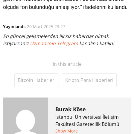
ölçüde fon bulunduğu anlaşılıyor.” ifadelerini kullandı.
Yayınlandı:
20 Mart 2025 23:27
En güncel gelişmelerden ilk siz haberdar olmak
istiyorsanız
Uzmancoin Telegram
kanalına katılın!
In this article
Bitcoin Haberleri
Kripto Para Haberleri
Burak Köse
İstanbul Üniversitesi İletişim
Fakültesi Gazetecilik Bölümü
mezunu. 6 yıl ana akım
Show More