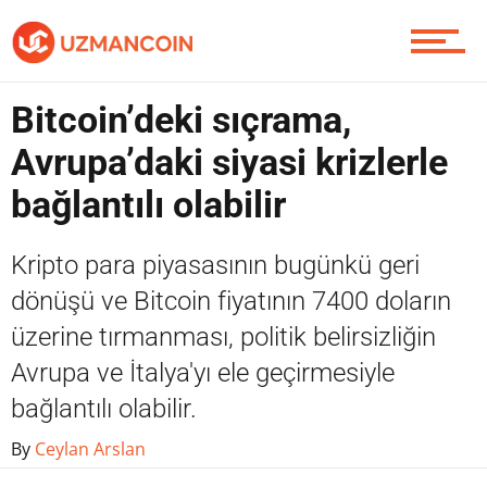
Yazarlardan
Bitcoin’deki sıçrama,
Piyasa
Avrupa’daki siyasi krizlerle
bağlantılı olabilir
Soru Sor
Kripto para piyasasının bugünkü geri
dönüşü ve Bitcoin fiyatının 7400 doların
üzerine tırmanması, politik belirsizliğin
Contact / İletişim
Avrupa ve İtalya'yı ele geçirmesiyle
bağlantılı olabilir.
By
Ceylan Arslan