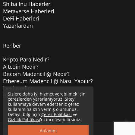
Shiba Inu Haberleri
Metaverse Haberleri
DeFi Haberleri
Yazarlardan
Rehber
Kripto Para Nedir?
Altcoin Nedir?
Bitcoin Madenciliği Nedir?
Ethereum Madenciliği Nasıl Yapılır?
DeFi Nedir?
Sizlere daha iyi hizmet verebilmek için
Bitcoin Hesabı Nasıl Açılır?
çerezlerden yararlanıyoruz. Siteyi
kullanmaya devam ederseniz çerez
kullanımına izin vermiş olursunuz.
Detaylı bilgi için
Çerez Politikası
ve
Gizlilik Politikası
'nı inceleyebilirsiniz.
Copyright © 2020
Uzmancoin
Yukarı
Anladım