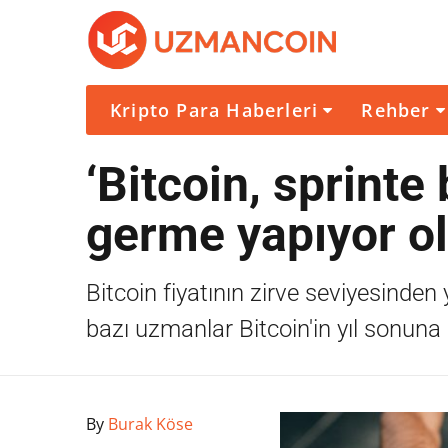
Kripto Para Haberleri
Rehber
‘Bitcoin, sprint
germe yapıyor ola
Bitcoin fiyatının zirve seviyesinde
bazı uzmanlar Bitcoin'in yıl sonuna 
By
Burak Köse