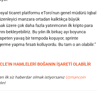
osyal ticaret platformu eToro’nun genel müdürü Iqbal
enleyici manzara ortadan kalktıkça büyük
ak üzere çok daha fazla yatırımcının ilk kripto para
nı bekleyebiliriz. Bu yılın ilk birkaç ayı boyunca
ispeten yavaş bir tempoda koşuyor, sprinte
rme yapma fırsatı kolluyordu. Bu tam o an olabilir.”
CLE’IN HAMLELERİ BOĞANIN İŞARETİ OLABİLİR
n ilk siz haberdar olmak istiyorsanız
Uzmancoin
lın!