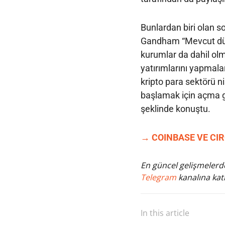
Bunlardan biri olan s
Gandham “Mevcut düz
kurumlar da dahil olm
yatırımlarını yapmaları
kripto para sektörü n
başlamak için açma ge
şeklinde konuştu.
→ COINBASE VE CIR
En güncel gelişmelerde
Telegram
kanalına katı
In this article