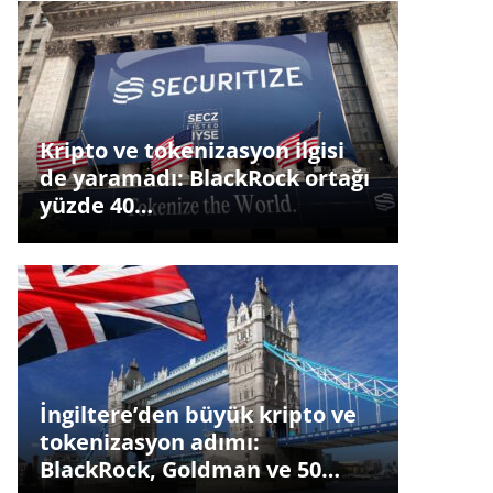
Kripto ve tokenizasyon ilgisi
de yaramadı: BlackRock ortağı
yüzde 40…
İngiltere’den büyük kripto ve
tokenizasyon adımı:
BlackRock, Goldman ve 50…