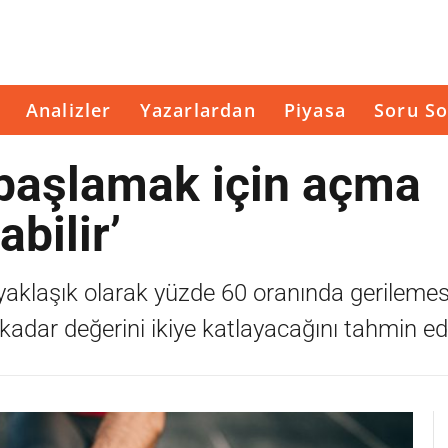
Analizler
Yazarlardan
Piyasa
Soru So
e başlamak için açma
bilir’
n yaklaşık olarak yüzde 60 oranında gerilemes
kadar değerini ikiye katlayacağını tahmin edi