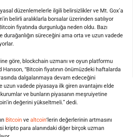
sal düzenlemelerle ilgili belirsizlikler ve Mt. Gox’a
n’in belirli aralıklarla borsalar üzerinden satılıyor
Bitcoin fiyatında durgunluğa neden oldu. Bazı
e durağanlığın süreceğini ama orta ve uzun vadede
orlar.
ine göre, blockchain uzmanı ve oyun platformu
d Hanson, “Bitcoin fiyatının önümüzdeki haftalarda
 arasında dalgalanmaya devam edeceğini
 uzun vadede piyasaya ilk giren avantajını elde
kurumlar ve bunların piyasanın meşruiyetine
coin’in değerini yükseltmeli.” dedi.
rın
Bitcoin
ve
altcoin
‘lerin değerlerinin artmasını
i kripto para alanındaki diğer birçok uzman
ıyor.