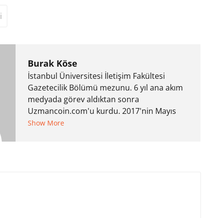
i
Burak Köse
İstanbul Üniversitesi İletişim Fakültesi
Gazetecilik Bölümü mezunu. 6 yıl ana akım
medyada görev aldıktan sonra
Uzmancoin.com'u kurdu. 2017'nin Mayıs
ayından bu yana bilfiil kripto para
Show More
gazeteciliği yapıyor.