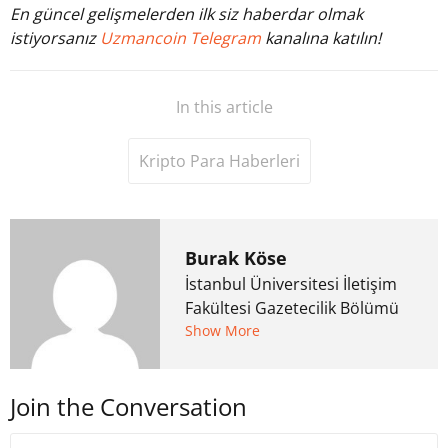
En güncel gelişmelerden ilk siz haberdar olmak
istiyorsanız
Uzmancoin Telegram
kanalına katılın!
In this article
Kripto Para Haberleri
Burak Köse
İstanbul Üniversitesi İletişim
Fakültesi Gazetecilik Bölümü
mezunu. 6 yıl ana akım
Show More
medyada görev aldıktan
sonra Uzmancoin.com'u
Join the Conversation
kurdu. 2017'nin Mayıs ayından
bu yana bilfiil kripto para