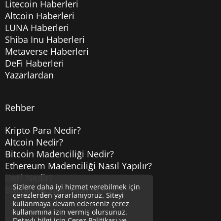
Litecoin Haberleri
Altcoin Haberleri
LUNA Haberleri
Shiba Inu Haberleri
Metaverse Haberleri
DeFi Haberleri
Yazarlardan
Rehber
Kripto Para Nedir?
Altcoin Nedir?
Bitcoin Madenciliği Nedir?
Ethereum Madenciliği Nasıl Yapılır?
DeFi Nedir?
Sizlere daha iyi hizmet verebilmek için
Bitcoin Hesabı Nasıl Açılır?
çerezlerden yararlanıyoruz. Siteyi
kullanmaya devam ederseniz çerez
kullanımına izin vermiş olursunuz.
Detaylı bilgi için
Çerez Politikası
ve