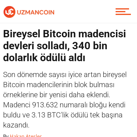
Piyasa
Bireysel Bitcoin madencisi
devleri solladı, 340 bin
Soru Sor
dolarlık ödülü aldı
Son dönemde sayısı iyice artan bireysel
Contact / İletişim
Bitcoin madencilerinin blok bulması
örneklerine bir yenisi daha eklendi.
Madenci 913.632 numaralı bloğu kendi
buldu ve 3.13 BTC'lik ödülü tek başına
kazandı.
By
Hakan Ateşler