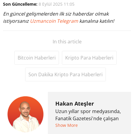
Son Güncelleme:
8 Eylül 2025 11:05
En güncel gelişmelerden ilk siz haberdar olmak
istiyorsanız
Uzmancoin Telegram
kanalına katılın!
In this article
Bitcoin Haberleri
Kripto Para Haberleri
Son Dakika Kripto Para Haberleri
Hakan Ateşler
Uzun yıllar spor medyasında,
Fanatik Gazetesi'nde çalışan
Hakan Ateşler, 2020 yılında
Show More
kripto para medyasına geçiş