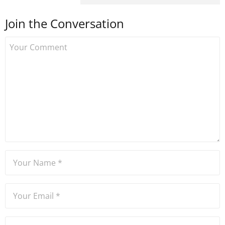
yapmış ve 2021 itibariyle de
Join the Conversation
Uzmancoin bünyesinde
çalışmaya başlamıştır. Notre
Dame de Sion Fransız Lisesi
ve Yıldız Teknik Üniversitesi
Mütercim Tercümanlık
Bölümü mezunu olan Hakan
Ateşler, program sunuculuğu
ve spikerlik konularında da
tecrübe sahibidir.