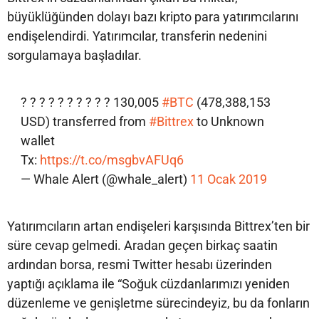
büyüklüğünden dolayı bazı kripto para yatırımcılarını
endişelendirdi. Yatırımcılar, transferin nedenini
sorgulamaya başladılar.
? ? ? ? ? ? ? ? ? ? 130,005
#BTC
(478,388,153
USD) transferred from
#Bittrex
to Unknown
wallet
Tx:
https://t.co/msgbvAFUq6
— Whale Alert (@whale_alert)
11 Ocak 2019
Yatırımcıların artan endişeleri karşısında Bittrex’ten bir
süre cevap gelmedi. Aradan geçen birkaç saatin
ardından borsa, resmi Twitter hesabı üzerinden
yaptığı açıklama ile “Soğuk cüzdanlarımızı yeniden
düzenleme ve genişletme sürecindeyiz, bu da fonların