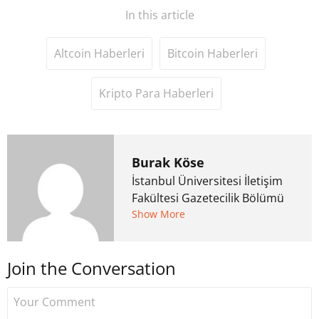
In this article
Altcoin Haberleri
Bitcoin Haberleri
Kripto Para Haberleri
Burak Köse
İstanbul Üniversitesi İletişim
Fakültesi Gazetecilik Bölümü
mezunu. 6 yıl ana akım
Show More
medyada görev aldıktan
sonra Uzmancoin.com'u
Join the Conversation
kurdu. 2017'nin Mayıs ayından
bu yana bilfiil kripto para
gazeteciliği yapıyor.