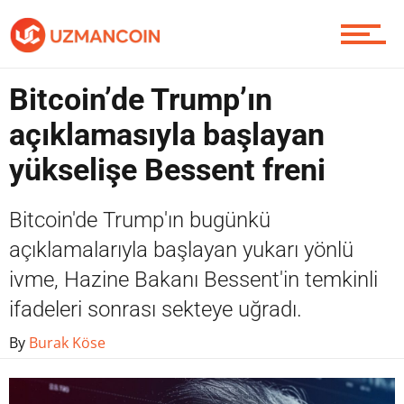
Yazarlardan
Bitcoin’de Trump’ın
Piyasa
açıklamasıyla başlayan
yükselişe Bessent freni
Soru Sor
Bitcoin'de Trump'ın bugünkü
açıklamalarıyla başlayan yukarı yönlü
ivme, Hazine Bakanı Bessent'in temkinli
Contact / İletişim
ifadeleri sonrası sekteye uğradı.
By
Burak Köse