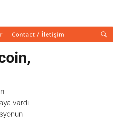
r
Contact / İletişim
coin,
en
aya vardı.
asyonun