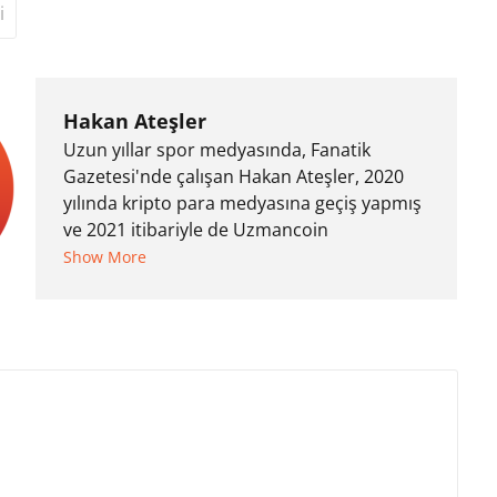
i
Hakan Ateşler
Uzun yıllar spor medyasında, Fanatik
Gazetesi'nde çalışan Hakan Ateşler, 2020
yılında kripto para medyasına geçiş yapmış
ve 2021 itibariyle de Uzmancoin
bünyesinde çalışmaya başlamıştır. Notre
Show More
Dame de Sion Fransız Lisesi ve Yıldız Teknik
Üniversitesi Mütercim Tercümanlık Bölümü
mezunu olan Hakan Ateşler, program
sunuculuğu ve spikerlik konularında da
tecrübe sahibidir.