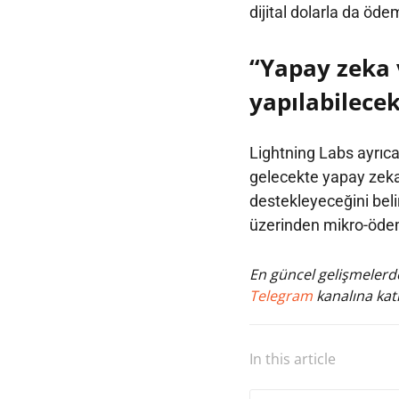
dijital dolarla da öde
“Yapay zeka 
yapılabilece
Lightning Labs ayrıc
gelecekte yapay zeka
destekleyeceğini beli
üzerinden mikro-ödeme
En güncel gelişmelerde
Telegram
kanalına katı
In this article