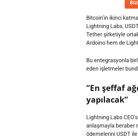
Biz
Bitcoin’in ikinci kat
Lightning Labs, USDT’
Tether şirketiyle ort
Ardoino hem de Lightn
Bu entegrasyonla birl
eden işletmeler bund
“En şeffaf ağ
yapılacak”
Lightning Labs CEO’su
anlaşmayla beraber mi
ödemelerini USDT ile 