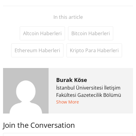
In this article
Altcoin Haberleri
Bitcoin Haberleri
Ethereum Haberleri
Kripto Para Haberleri
Burak Köse
İstanbul Üniversitesi İletişim
Fakültesi Gazetecilik Bölümü
mezunu. 6 yıl ana akım
Show More
medyada görev aldıktan
sonra Uzmancoin.com'u
Join the Conversation
kurdu. 2017'nin Mayıs ayından
bu yana bilfiil kripto para