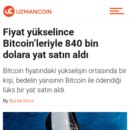
Yazarlardan
Fiyat yükselince
Piyasa
Bitcoin’leriyle 840 bin
dolara yat satın aldı
Soru Sor
Bitcoin fiyatındaki yükselişin ortasında bir
kişi, bedelin yarısının Bitcoin ile ödendiği
lüks bir yat satın aldı.
Contact / İletişim
By
Burak Köse