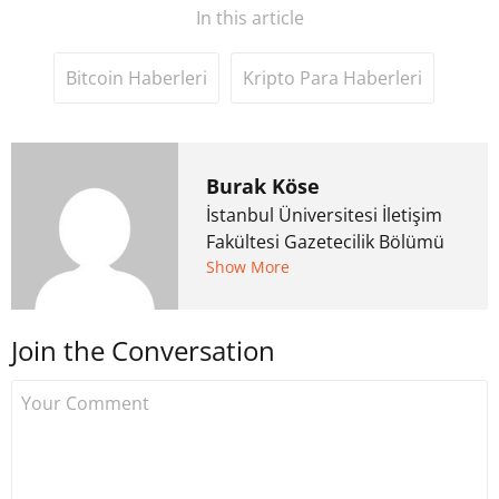
In this article
Bitcoin Haberleri
Kripto Para Haberleri
Burak Köse
İstanbul Üniversitesi İletişim
Fakültesi Gazetecilik Bölümü
mezunu. 6 yıl ana akım
Show More
medyada görev aldıktan
sonra Uzmancoin.com'u
Join the Conversation
kurdu. 2017'nin Mayıs ayından
bu yana bilfiil kripto para
gazeteciliği yapıyor.