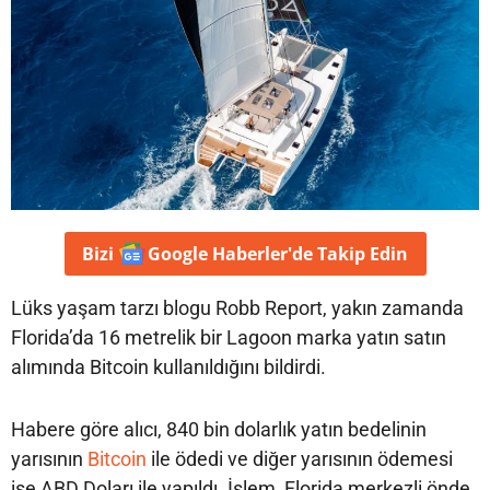
Bizi
Google Haberler'de
Takip Edin
Lüks yaşam tarzı blogu Robb Report, yakın zamanda
Florida’da 16 metrelik bir Lagoon marka yatın satın
alımında Bitcoin kullanıldığını bildirdi.
Habere göre alıcı, 840 bin dolarlık yatın bedelinin
yarısının
Bitcoin
ile ödedi ve diğer yarısının ödemesi
ise ABD Doları ile yapıldı. İşlem, Florida merkezli önde