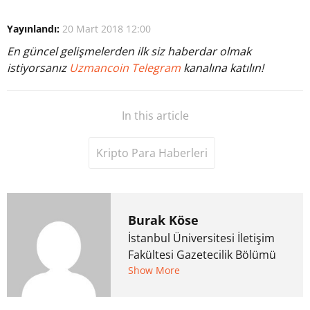
Yayınlandı:
20 Mart 2018 12:00
En güncel gelişmelerden ilk siz haberdar olmak
istiyorsanız
Uzmancoin Telegram
kanalına katılın!
In this article
Kripto Para Haberleri
Burak Köse
İstanbul Üniversitesi İletişim
Fakültesi Gazetecilik Bölümü
mezunu. 6 yıl ana akım
Show More
medyada görev aldıktan
sonra Uzmancoin.com'u