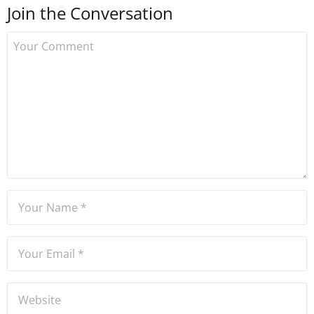
Join the Conversation
kurdu. 2017'nin Mayıs ayından
bu yana bilfiil kripto para
gazeteciliği yapıyor.