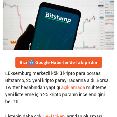
Bizi
Google Haberler'de
Takip Edin
Lüksemburg merkezli köklü kripto para borsası
Bitstamp, 25 yeni kripto parayı radarına aldı. Borsa,
Twitter hesabından yaptığı
açıklamada
muhtemel
yeni listeleme için 25 kripto paranın incelendiğini
belirtti.
Listenin daha çok
DeFi
token
’larından oluşması