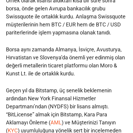
Örnek olarak lisansı aldıktan kısa bir süre sonra
borsa, önde gelen Avrupa bankacılık grubu
Swissquote ile ortaklık kurdu. Anlaşma Swissquote
müşterilerinin hem BTC / EUR hem de BTC / USD
pariterlerinde işlem yapmasına olanak tanıdı.
Borsa aynı zamanda Almanya, İsviçre, Avusturya,
Hırvatistan ve Slovenya’da önemli yer edinmiş olan
değerli metallerin ticaret platformu olan Moro &
Kunst Lt. ile de ortaklık kurdu.
Geçen yıl da Bitstamp, üç senelik beklemenin
ardından New York Finansal Hizmetler
Departmanı’ndan (NYDFS) bir lisans almıştı.
“BitLicense” almak için Bitstamp, Kara Para
Aklamayı Önleme (
AML
) ve Müşterinizi Tanıyın
(
KYC
) uyumluluğuna yönelik sert bir incelemeden