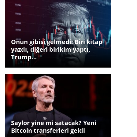
Onun gibisi gelmedi: Biri kitap
yazdı, diğeri birikim yaptı,
Trump…
Saylor yine mi satacak? Yeni
Bitcoin transferleri geldi