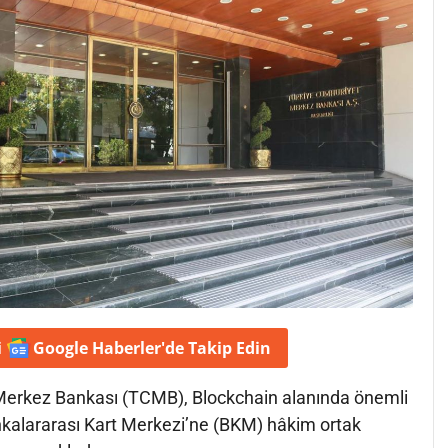
i
Google Haberler'de
Takip Edin
Merkez Bankası (TCMB), Blockchain alanında önemli
kalararası Kart Merkezi’ne (BKM) hâkim ortak