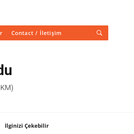
r
Contact / İletişim
du
(BKM)
İlginizi Çekebilir