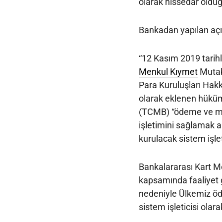
olarak hissedar olduğ
Bankadan yapılan açı
“12 Kasım 2019 tarihl
Menkul Kıymet
Mutab
Para Kuruluşları Hak
olarak eklenen hükü
(TCMB) “ödeme ve men
işletimini sağlamak 
kurulacak sistem işlet
Bankalararası Kart Me
kapsamında faaliyet g
nedeniyle Ülkemiz öd
sistem işleticisi olar