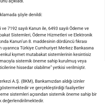
unu açıkladı.
klamada şöyle denildi:
i ve 7192 sayılı Kanun ile, 6493 sayılı Ödeme ve
akat Sistemleri, Ödeme Hizmetleri ve Elektronik
kında Kanun’un 8. maddesinin dördüncü fıkrası
m uyarınca Türkiye Cumhuriyet Merkez Bankasına
kul kıymet mutabakat sistemlerinin kesintisiz
amacıyla sistemik öneme sahip kurulmuş veya
icilerine hissedar olabilme” yetkisi verilmiştir.
rkezi A.Ş. (BKM), Bankamızdan aldığı izinler
östermektedir ve gerçekleştirdiği faaliyetler
eme sistemleri açısından sistemik öneme sahip bir
ak değerlendirilmektedir.