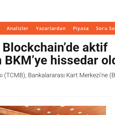
Analizler
Yazarlardan
Piyasa
Soru So
Blockchain’de aktif
n BKM’ye hissedar ol
ı (TCMB), Bankalararası Kart Merkezi'ne 