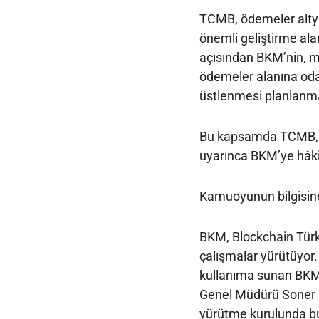
TCMB, ödemeler altyap
önemli geliştirme alan
açısından BKM’nin, m
ödemeler alanına odak
üstlenmesi planlanma
Bu kapsamda TCMB, 64
uyarınca BKM’ye hâki
Kamuoyunun bilgisine
BKM, Blockchain Türki
çalışmalar yürütüyor.
kullanıma sunan BKM, 
Genel Müdürü Soner 
yürütme kurulunda bu