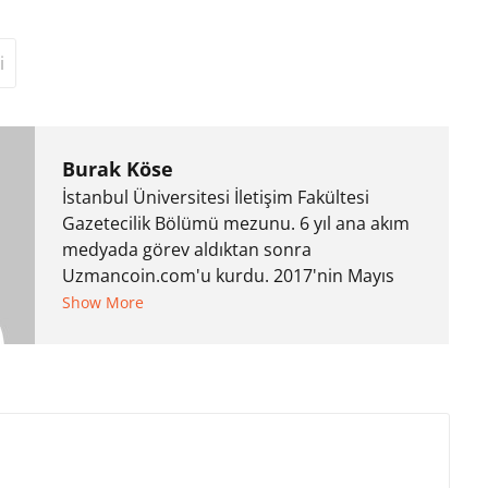
i
Burak Köse
İstanbul Üniversitesi İletişim Fakültesi
Gazetecilik Bölümü mezunu. 6 yıl ana akım
medyada görev aldıktan sonra
Uzmancoin.com'u kurdu. 2017'nin Mayıs
ayından bu yana bilfiil kripto para
Show More
gazeteciliği yapıyor.