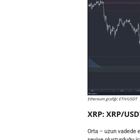
Ethereum grafiği: ETH/USDT
XRP: XRP/USD
Orta – uzun vadede eğ
seviye oluşturduğu i