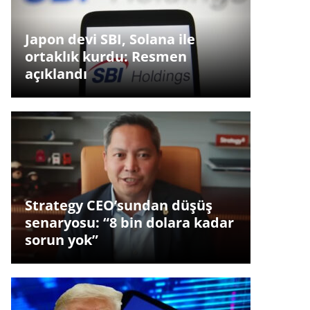
Japon devi SBI, Solana ile
ortaklık kurdu: Resmen
açıklandı
Strategy CEO’sundan düşüş
senaryosu: “8 bin dolara kadar
sorun yok”