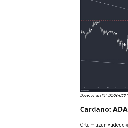
Dogecoin grafiği: DOGE/USDT
Cardano: AD
Orta – uzun vadedeki 