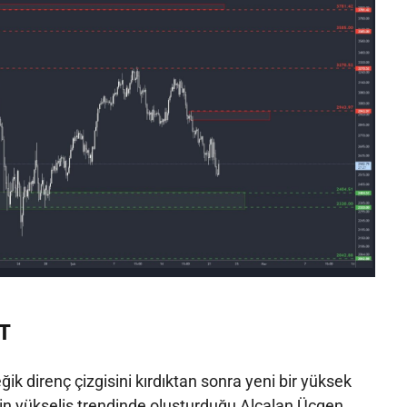
T
ik direnç çizgisini kırdıktan sonra yeni bir yüksek
çin yükseliş trendinde oluşturduğu Alçalan Üçgen