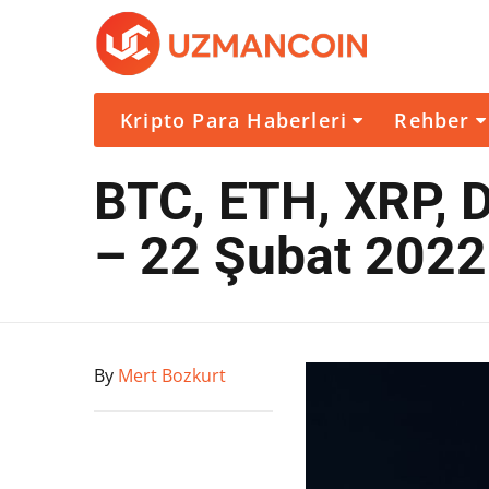
Kripto Para Haberleri
Rehber
BTC, ETH, XRP, D
– 22 Şubat 2022
By
Mert Bozkurt