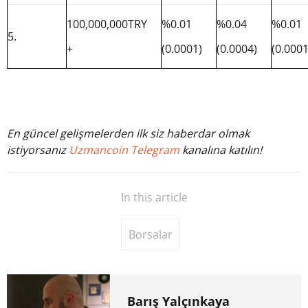
100,000,000TRY
%0.01
%0.04
%0.01
5.
+
(0.0001)
(0.0004)
(0.0001
En güncel gelişmelerden ilk siz haberdar olmak
istiyorsanız
Uzmancoin Telegram
kanalına katılın!
In this article
Borsalar
Barış Yalçınkaya