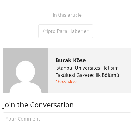
In this article
Kripto Para Haberleri
Burak Köse
İstanbul Üniversitesi İletişim
Fakültesi Gazetecilik Bölümü
mezunu. 6 yıl ana akım
Show More
medyada görev aldıktan
sonra Uzmancoin.com'u
Join the Conversation
kurdu. 2017'nin Mayıs ayından
bu yana bilfiil kripto para
gazeteciliği yapıyor.