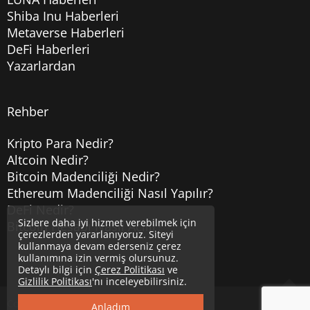
Shiba Inu Haberleri
Metaverse Haberleri
DeFi Haberleri
Yazarlardan
Rehber
Kripto Para Nedir?
Altcoin Nedir?
Bitcoin Madenciliği Nedir?
Ethereum Madenciliği Nasıl Yapılır?
DeFi Nedir?
Sizlere daha iyi hizmet verebilmek için
Bitcoin Hesabı Nasıl Açılır?
çerezlerden yararlanıyoruz. Siteyi
kullanmaya devam ederseniz çerez
kullanımına izin vermiş olursunuz.
Detaylı bilgi için
Çerez Politikası
ve
Gizlilik Politikası
'nı inceleyebilirsiniz.
Copyright © 2020
Uzmancoin
Yukarı
Anladım