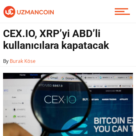
Yazarlardan
CEX.IO, XRP’yi ABD’li
kullanıcılara kapatacak
Piyasa
By
Burak Köse
Soru Sor
Contact / İletişim