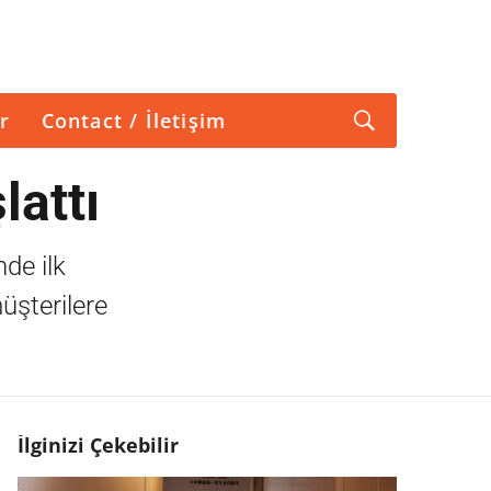
r
Contact / İletişim
lattı
de ilk
üşterilere
İlginizi Çekebilir