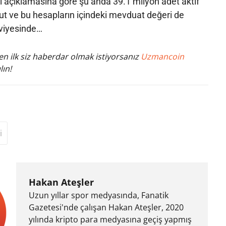
i açıklamasına göre şu anda 39.1 milyon adet aktif
t ve bu hesapların içindeki mevduat değeri de
eviyesinde…
n ilk siz haberdar olmak istiyorsanız
Uzmancoin
lın!
i
Hakan Ateşler
Uzun yıllar spor medyasında, Fanatik
Gazetesi'nde çalışan Hakan Ateşler, 2020
yılında kripto para medyasına geçiş yapmış