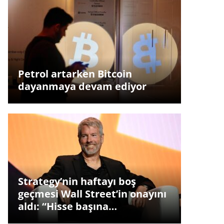
Petrol artarken Bitcoin
dayanmaya devam ediyor
Strategy’nin haftayı boş
geçmesi Wall Street’in onayını
aldı: “Hisse başına…