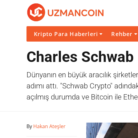
Kripto Para Haberleri
Rehber
Charles Schwab k
Dünyanın en büyük aracılık şirketle
adımı attı. "Schwab Crypto" adındaki
açılmış durumda ve Bitcoin ile Ether
By
Hakan Ateşler