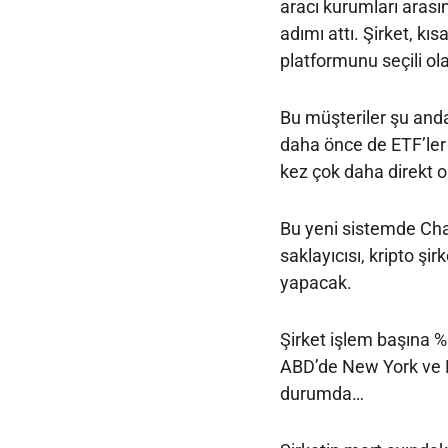
aracı kurumları arası
adımı attı. Şirket, k
platformunu seçili ol
Bu müşteriler şu and
daha önce de ETF’ler 
kez çok daha direkt o
Bu yeni sistemde Cha
saklayıcısı, kripto şir
yapacak.
Şirket işlem başına %
ABD’de New York ve L
durumda…