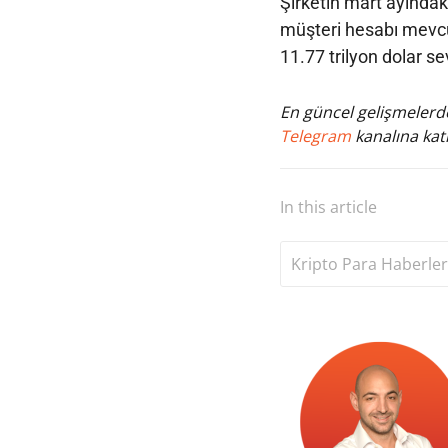
Şirketin mart ayındak
müşteri hesabı mevcu
11.77 trilyon dolar s
En güncel gelişmelerde
Telegram
kanalına katı
In this article
Kripto Para Haberler