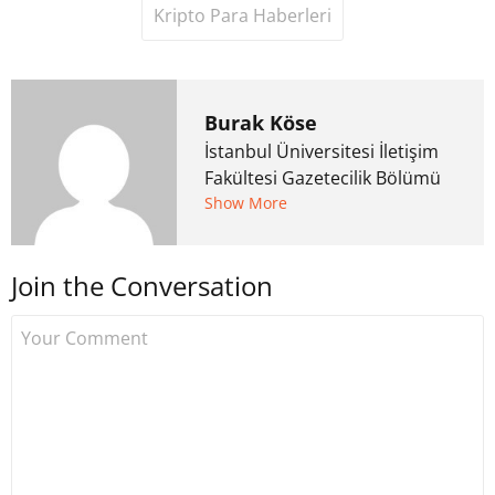
Kripto Para Haberleri
Burak Köse
İstanbul Üniversitesi İletişim
Fakültesi Gazetecilik Bölümü
mezunu. 6 yıl ana akım
Show More
medyada görev aldıktan
sonra Uzmancoin.com'u
Join the Conversation
kurdu. 2017'nin Mayıs ayından
bu yana bilfiil kripto para
gazeteciliği yapıyor.