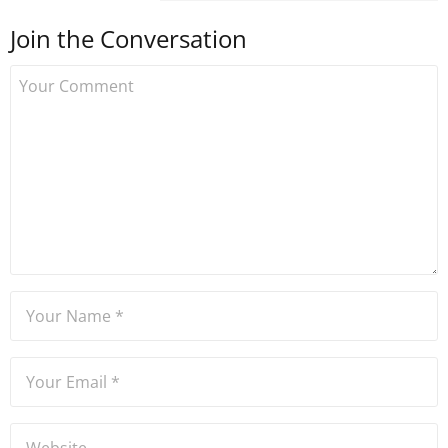
yapmış ve 2021 itibariyle de
Join the Conversation
Uzmancoin bünyesinde
çalışmaya başlamıştır. Notre
Dame de Sion Fransız Lisesi
ve Yıldız Teknik Üniversitesi
Mütercim Tercümanlık
Bölümü mezunu olan Hakan
Ateşler, program sunuculuğu
ve spikerlik konularında da
tecrübe sahibidir.