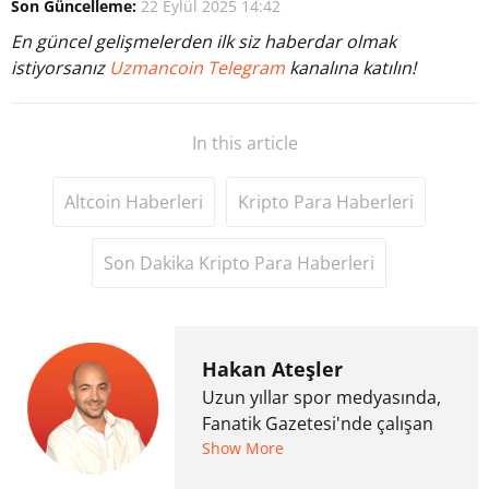
Son Güncelleme:
22 Eylül 2025 14:42
En güncel gelişmelerden ilk siz haberdar olmak
istiyorsanız
Uzmancoin Telegram
kanalına katılın!
In this article
Altcoin Haberleri
Kripto Para Haberleri
Son Dakika Kripto Para Haberleri
Hakan Ateşler
Uzun yıllar spor medyasında,
Fanatik Gazetesi'nde çalışan
Hakan Ateşler, 2020 yılında
Show More
kripto para medyasına geçiş