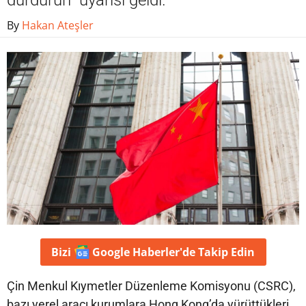
durdurun" uyarısı geldi.
By
Hakan Ateşler
Bizi
Google Haberler'de
Takip Edin
Çin Menkul Kıymetler Düzenleme Komisyonu (CSRC),
bazı yerel aracı kurumlara Hong Kong’da yürüttükleri