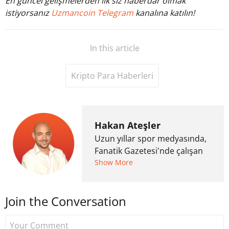
En güncel gelişmelerden ilk siz haberdar olmak
istiyorsanız
Uzmancoin Telegram
kanalına katılın!
In this article
Kripto Para Haberleri
Hakan Ateşler
Uzun yıllar spor medyasında,
Fanatik Gazetesi'nde çalışan
Hakan Ateşler, 2020 yılında
Show More
kripto para medyasına geçiş
yapmış ve 2021 itibariyle de
Join the Conversation
Uzmancoin bünyesinde
çalışmaya başlamıştır. Notre
Dame de Sion Fransız Lisesi