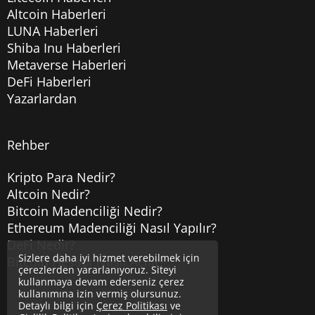
Altcoin Haberleri
LUNA Haberleri
Shiba Inu Haberleri
Metaverse Haberleri
DeFi Haberleri
Yazarlardan
Rehber
Kripto Para Nedir?
Altcoin Nedir?
Bitcoin Madenciliği Nedir?
Ethereum Madenciliği Nasıl Yapılır?
DeFi Nedir?
Sizlere daha iyi hizmet verebilmek için
Bitcoin Hesabı Nasıl Açılır?
çerezlerden yararlanıyoruz. Siteyi
kullanmaya devam ederseniz çerez
kullanımına izin vermiş olursunuz.
Detaylı bilgi için
Çerez Politikası
ve