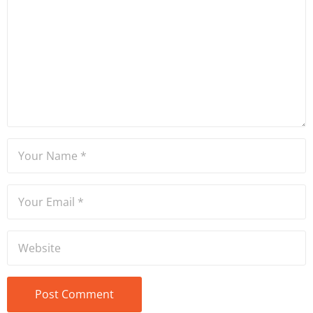
ve Yıldız Teknik Üniversitesi
Mütercim Tercümanlık
Bölümü mezunu olan Hakan
Ateşler, program sunuculuğu
ve spikerlik konularında da
tecrübe sahibidir.