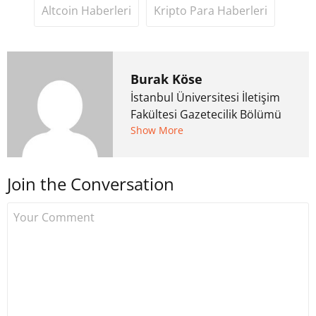
Altcoin Haberleri
Kripto Para Haberleri
Burak Köse
İstanbul Üniversitesi İletişim
Fakültesi Gazetecilik Bölümü
mezunu. 6 yıl ana akım
Show More
medyada görev aldıktan
sonra Uzmancoin.com'u
Join the Conversation
kurdu. 2017'nin Mayıs ayından
bu yana bilfiil kripto para
gazeteciliği yapıyor.