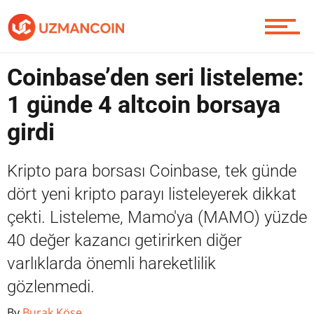
Yazarlardan
Coinbase’den seri listeleme:
Piyasa
1 günde 4 altcoin borsaya
girdi
Soru Sor
Kripto para borsası Coinbase, tek günde
dört yeni kripto parayı listeleyerek dikkat
çekti. Listeleme, Mamo'ya (MAMO) yüzde
Contact / İletişim
40 değer kazancı getirirken diğer
varlıklarda önemli hareketlilik
gözlenmedi.
By
Burak Köse