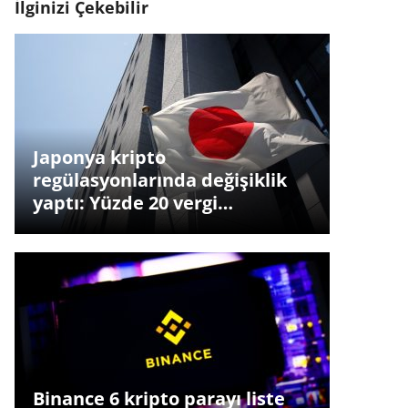
İlginizi Çekebilir
Japonya kripto
regülasyonlarında değişiklik
yaptı: Yüzde 20 vergi…
Binance 6 kripto parayı liste