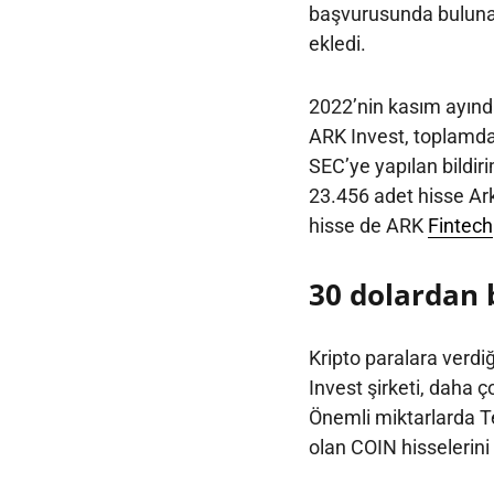
başvurusunda bulunan
ekledi.
2022’nin kasım ayınd
ARK Invest, toplamda
SEC’ye yapılan bildi
23.456 adet hisse Ar
hisse de ARK
Fintech
30 dolardan 
Kripto paralara verd
Invest şirketi, daha ço
Önemli miktarlarda Tes
olan COIN hisselerini