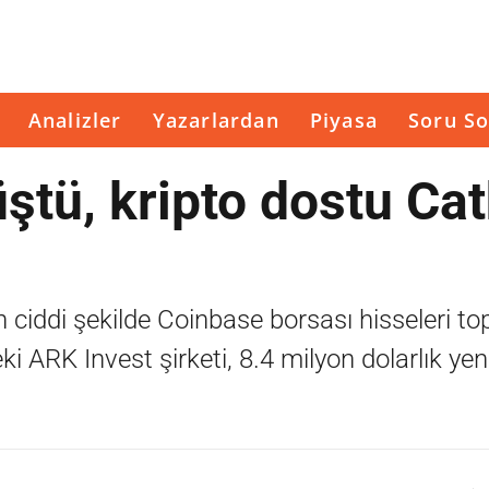
Analizler
Yazarlardan
Piyasa
Soru So
ştü, kripto dostu Cat
n ciddi şekilde Coinbase borsası hisseleri t
ARK Invest şirketi, 8.4 milyon dolarlık yeni