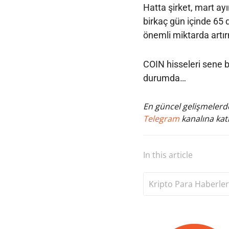
Hatta şirket, mart ayı
birkaç gün içinde 65 
önemli miktarda artır
COIN hisseleri sene 
durumda…
En güncel gelişmelerde
Telegram
kanalına katı
In this article
Kripto Para Haberler