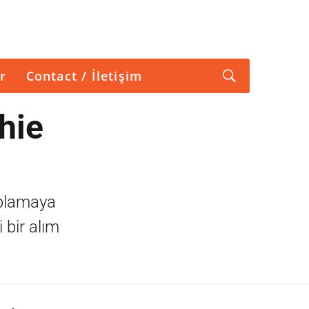
r
Contact / İletişim
hie
oplamaya
 bir alım