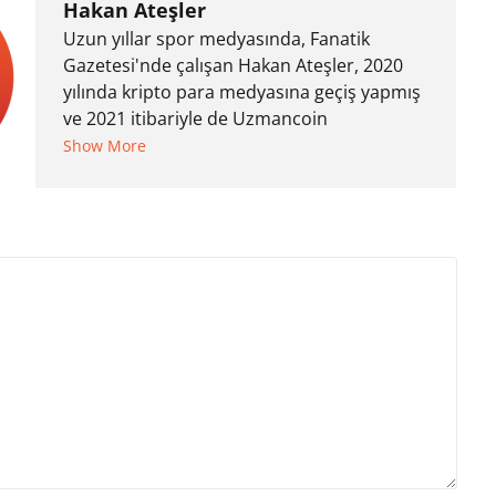
Hakan Ateşler
Uzun yıllar spor medyasında, Fanatik
Gazetesi'nde çalışan Hakan Ateşler, 2020
yılında kripto para medyasına geçiş yapmış
ve 2021 itibariyle de Uzmancoin
bünyesinde çalışmaya başlamıştır. Notre
Show More
Dame de Sion Fransız Lisesi ve Yıldız Teknik
Üniversitesi Mütercim Tercümanlık Bölümü
mezunu olan Hakan Ateşler, program
sunuculuğu ve spikerlik konularında da
tecrübe sahibidir.