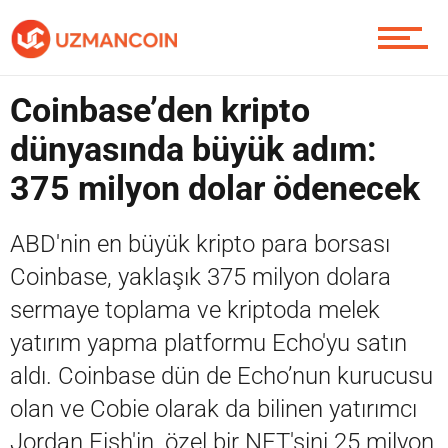
Piyasa
Coinbase’den kripto
dünyasında büyük adım:
375 milyon dolar ödenecek
Soru Sor
ABD'nin en büyük kripto para borsası
Coinbase, yaklaşık 375 milyon dolara
Contact / İletişim
sermaye toplama ve kriptoda melek
yatırım yapma platformu Echo'yu satın
aldı. Coinbase dün de Echo’nun kurucusu
olan ve Cobie olarak da bilinen yatırımcı
Jordan Fish'in, özel bir NFT'sini 25 milyon