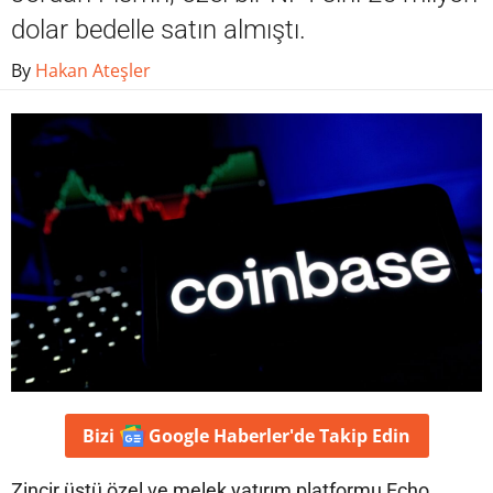
dolar bedelle satın almıştı.
By
Hakan Ateşler
Bizi
Google Haberler'de
Takip Edin
Zincir üstü özel ve melek yatırım platformu Echo,