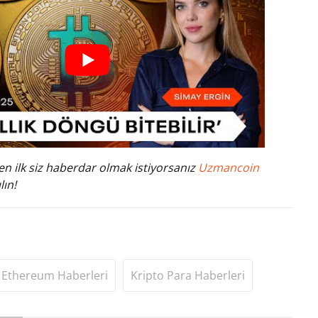
n ilk siz haberdar olmak istiyorsanız
Uzmancoin
lın!
Ethereum Haberleri
Kripto Para Haberleri