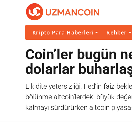
Kripto Para Haberleri
Rehber
Coin’ler bugün n
dolarlar buharlaş
Likidite yetersizliği, Fed’in faiz bek
bölünme altcoin’lerdeki büyük değer 
kalmayı sürdürürken altcoin piyasas