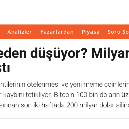
Analizler
Yazarlardan
Piyasa
Soru So
eden düşüyor? Milya
tı
lentilerinin ötelenmesi ve yeni meme coin’lerin
kaybını tetikliyor. Bitcoin 100 bin doların ü
ından son iki haftada 200 milyar dolar silind