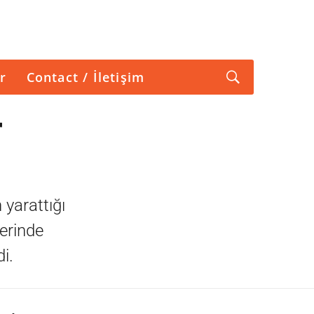
r
Contact / İletişim
r
 yarattığı
zerinde
i.