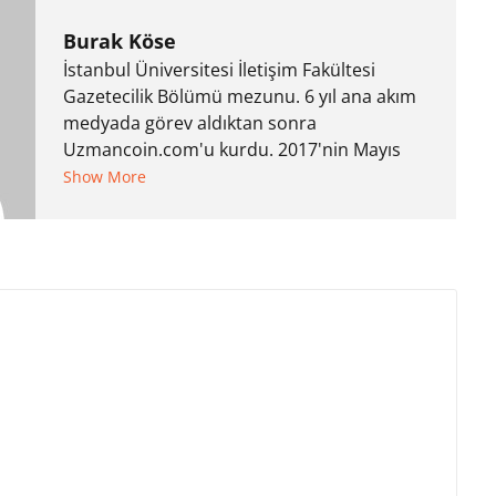
Burak Köse
İstanbul Üniversitesi İletişim Fakültesi
Gazetecilik Bölümü mezunu. 6 yıl ana akım
medyada görev aldıktan sonra
Uzmancoin.com'u kurdu. 2017'nin Mayıs
ayından bu yana bilfiil kripto para
Show More
gazeteciliği yapıyor.