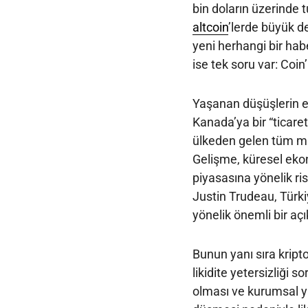
bin doların üzerinde
altcoin
’lerde büyük de
yeni herhangi bir hab
ise tek soru var: Coi
Yaşanan düşüşlerin e
Kanada’ya bir “ticare
ülkeden gelen tüm ma
Gelişme, küresel ekon
piyasasına yönelik r
Justin Trudeau, Türk
yönelik önemli bir a
Bunun yanı sıra kripto
likidite yetersizliği 
olması ve kurumsal y