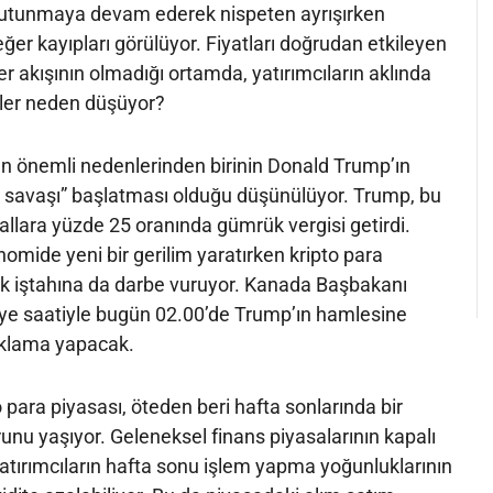
 tutunmaya devam ederek nispeten ayrışırken
ğer kayıpları görülüyor. Fiyatları doğrudan etkileyen
er akışının olmadığı ortamda, yatırımcıların aklında
n’ler neden düşüyor?
n önemli nedenlerinden birinin Donald Trump’ın
t savaşı” başlatması olduğu düşünülüyor. Trump, bu
llara yüzde 25 oranında gümrük vergisi getirdi.
omide yeni bir gerilim yaratırken kripto para
isk iştahına da darbe vuruyor. Kanada Başbakanı
iye saatiyle bugün 02.00’de Trump’ın hamlesine
çıklama yapacak.
 para piyasası, öteden beri hafta sonlarında bir
sorunu yaşıyor. Geleneksel finans piyasalarının kapalı
atırımcıların hafta sonu işlem yapma yoğunluklarının