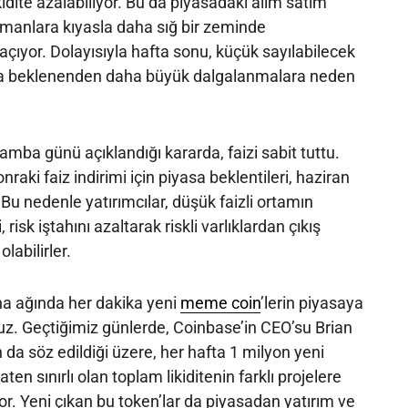
idite azalabiliyor. Bu da piyasadaki alım satım
amanlara kıyasla daha sığ bir zeminde
çıyor. Dolayısıyla hafta sonu, küçük sayılabilecek
larda beklenenden daha büyük dalgalanmalara neden
şamba günü açıklandığı kararda, faizi sabit tuttu.
onraki faiz indirimi için piyasa beklentileri, haziran
Bu nedenle yatırımcılar, düşük faizli ortamın
risk iştahını azaltarak riskli varlıklardan çıkış
labilirler.
ana ağında her dakika yeni
meme coin
’lerin piyasaya
z. Geçtiğimiz günlerde, Coinbase’in CEO’su Brian
da söz edildiği üzere, her hafta 1 milyon yeni
zaten sınırlı olan toplam likiditenin farklı projelere
r. Yeni çıkan bu token’lar da piyasadan yatırım ve