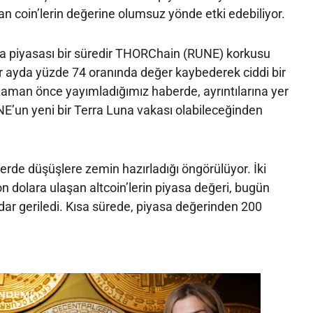
lan coin’lerin değerine olumsuz yönde etki edebiliyor.
ara piyasası bir süredir THORChain (RUNE) korkusu
r ayda yüzde 74 oranında değer kaybederek ciddi bir
zaman önce yayımladığımız haberde, ayrıntılarına yer
E’un yeni bir Terra Luna vakası olabileceğinden
lerde düşüşlere zemin hazırladığı öngörülüyor. İki
on dolara ulaşan altcoin’lerin piyasa değeri, bugün
adar geriledi. Kısa sürede, piyasa değerinden 200