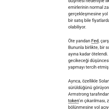
düşmesi nedeniyle lik
emirlerinin normal z
gerçekleşmesine yol a
bir satış bile fiyat
olabiliyor.
Öte yandan
Fed
, çar
Bununla birlikte, bir s
ayına kadar ötelendi. 
gecikeceği düşüncesi, 
yapmayı tercih etmiş o
Ayrıca, özellikle Sol
sürüldüğünü görüyoru
Armstrong tarafından 
token
’ın çıkarılması, 
bölünmesine yol açıyo