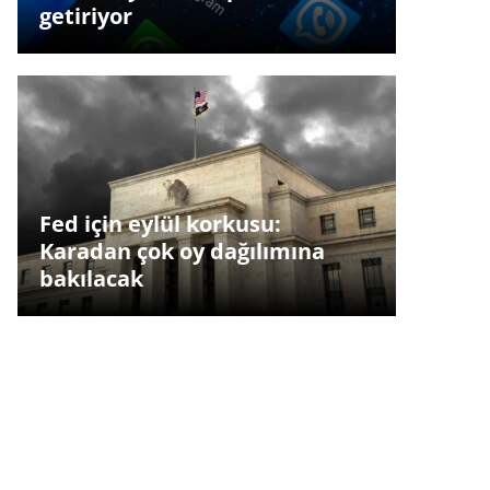
getiriyor
Fed için eylül korkusu:
Karadan çok oy dağılımına
bakılacak