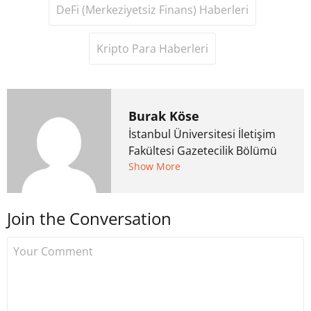
DeFi (Merkeziyetsiz Finans) Haberleri
Kripto Para Haberleri
Burak Köse
İstanbul Üniversitesi İletişim
Fakültesi Gazetecilik Bölümü
mezunu. 6 yıl ana akım
Show More
medyada görev aldıktan
sonra Uzmancoin.com'u
Join the Conversation
kurdu. 2017'nin Mayıs ayından
bu yana bilfiil kripto para
gazeteciliği yapıyor.