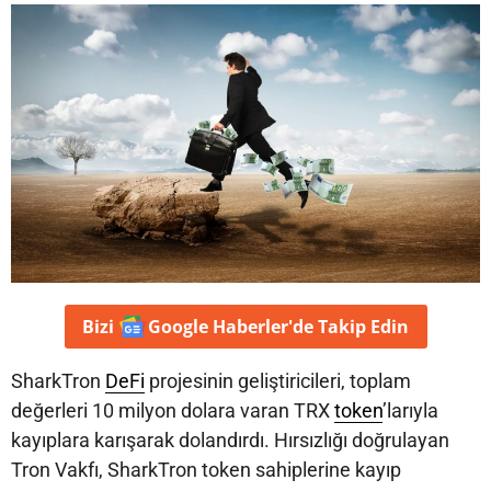
Bizi
Google Haberler'de
Takip Edin
SharkTron
DeFi
projesinin geliştiricileri, toplam
değerleri 10 milyon dolara varan TRX
token
’larıyla
kayıplara karışarak dolandırdı. Hırsızlığı doğrulayan
Tron Vakfı, SharkTron token sahiplerine kayıp