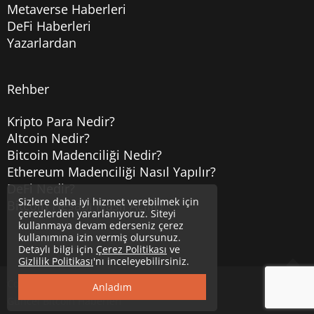
Metaverse Haberleri
DeFi Haberleri
Yazarlardan
Rehber
Kripto Para Nedir?
Altcoin Nedir?
Bitcoin Madenciliği Nedir?
Ethereum Madenciliği Nasıl Yapılır?
DeFi Nedir?
Sizlere daha iyi hizmet verebilmek için
Bitcoin Hesabı Nasıl Açılır?
çerezlerden yararlanıyoruz. Siteyi
kullanmaya devam ederseniz çerez
kullanımına izin vermiş olursunuz.
Detaylı bilgi için
Çerez Politikası
ve
Gizlilik Politikası
'nı inceleyebilirsiniz.
Copyright © 2020
Uzmancoin
Yukarı
Anladım
Güncel Bitcoin Haberleri