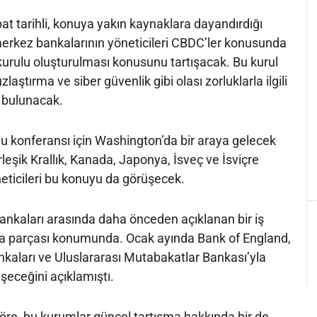
t tarihli, konuya yakın kaynaklara dayandırdığı
merkez bankalarının yöneticileri CBDC’ler konusunda
a kurulu oluşturulması konusunu tartışacak. Bu kurul
zlaştırma ve siber güvenlik gibi olası zorluklarla ilgili
a bulunacak.
u konferansı için Washington’da bir araya gelecek
irleşik Krallık, Kanada, Japonya, İsveç ve İsviçre
eticileri bu konuyu da görüşecek.
ankaları arasında daha önceden açıklanan bir iş
 da parçası konumunda. Ocak ayında Bank of England,
kaları ve Uluslararası Mutabakatlar Bankası’yla
eceğini açıklamıştı.
re, bu kurumlar güncel tartışma hakkında bir de