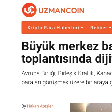
Kripto Para Haberleri
Rehber
Büyük merkez ba
toplantısında dij
Avrupa Birliği, Birleşik Krallık, Kan
paraları görüşmek üzere bir araya g
By
Hakan Ateşler