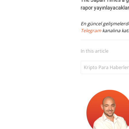
rapor yayınlayacaklar
En güncel gelişmelerde
Telegram
kanalına katı
In this article
Kripto Para Haberler