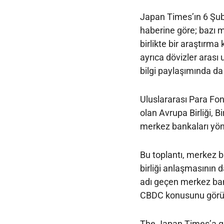
Japan Times’ın 6 Şuba
haberine göre; bazı 
birlikte bir araştırm
ayrıca dövizler arası u
bilgi paylaşımında d
Uluslararası Para Fon
olan Avrupa Birliği, B
merkez bankaları yön
Bu toplantı, merkez b
birliği anlaşmasının
adı geçen merkez ban
CBDC konusunu görüş
The Japan Times’a gö