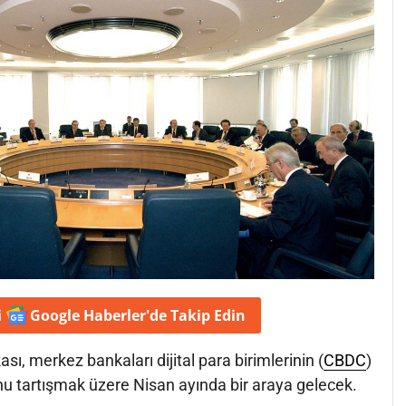
i
Google Haberler'de
Takip Edin
ı, merkez bankaları dijital para birimlerinin (
CBDC
)
nu tartışmak üzere Nisan ayında bir araya gelecek.