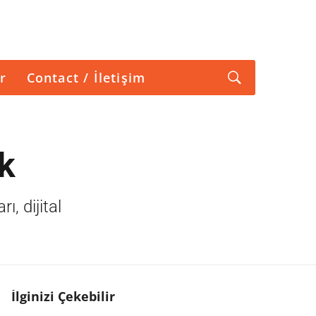
r
Contact / İletişim
ek
ı, dijital
İlginizi Çekebilir