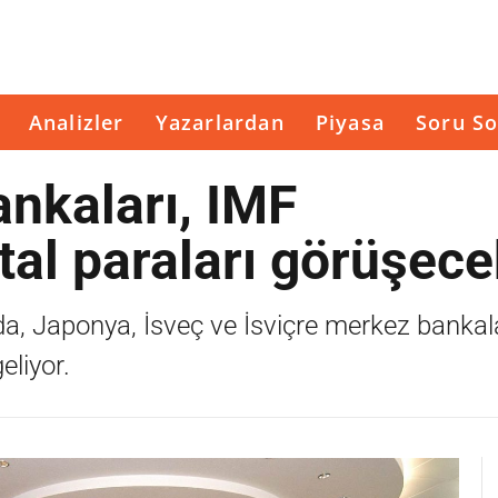
Analizler
Yazarlardan
Piyasa
Soru So
nkaları, IMF
ital paraları görüşec
ada, Japonya, İsveç ve İsviçre merkez bankalar
eliyor.