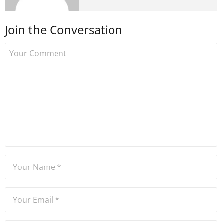
medyada görev aldıktan
sonra Uzmancoin.com'u
Join the Conversation
kurdu. 2017'nin Mayıs ayından
bu yana bilfiil kripto para
gazeteciliği yapıyor.