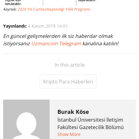
Kaynak:
2020 Yılı Cumhurbaşkanlığı Yıllık Programı
Yayınlandı:
4 Kasım 2019 14:01
En güncel gelişmelerden ilk siz haberdar olmak
istiyorsanız
Uzmancoin Telegram
kanalına katılın!
In this article
Kripto Para Haberleri
Burak Köse
İstanbul Üniversitesi İletişim
Fakültesi Gazetecilik Bölümü
mezunu. 6 yıl ana akım
Show More