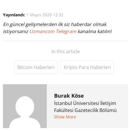
Yayınlandı:
1 Mayıs 2020 12:32
En güncel gelişmelerden ilk siz haberdar olmak
istiyorsanız
Uzmancoin Telegram
kanalına katılın!
In this article
Bitcoin Haberleri
Kripto Para Haberleri
Burak Köse
İstanbul Üniversitesi İletişim
Fakültesi Gazetecilik Bölümü
mezunu. 6 yıl ana akım
Show More
medyada görev aldıktan