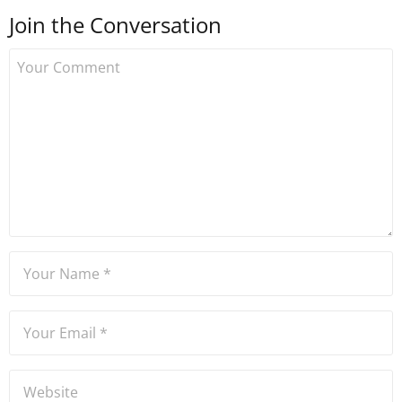
sonra Uzmancoin.com'u
Join the Conversation
kurdu. 2017'nin Mayıs ayından
bu yana bilfiil kripto para
gazeteciliği yapıyor.