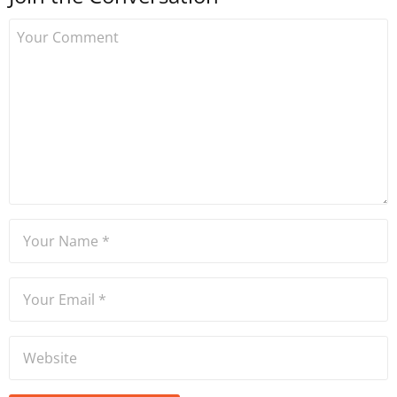
Haberler Editörü olarak
dünya gündemi ve ekonomisi
hakkında haberler kaleme
almıştır. İngiltere'de yaşayan
Mine, Türkiye ve İngiltere’deki
bazı şirketlere içerik
editörlüğü, sosyal medya
danışmanlığı, SEO, kurumsal
iletişim alanlarında hizmet
veriyor.