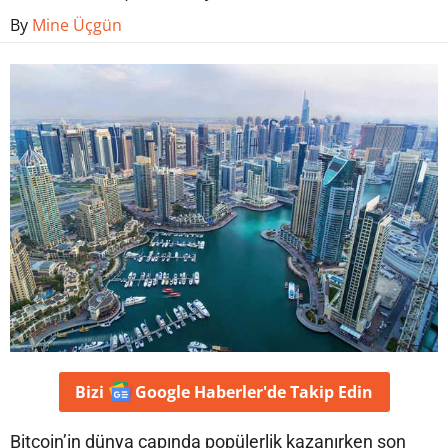
By
Mine Üçgün
Bizi
Google Haberler'de
Takip Edin
Bitcoin’in dünya çapında popülerlik kazanırken son