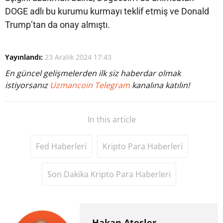
DOGE adlı bu kurumu kurmayı teklif etmiş ve Donald
Trump’tan da onay almıştı.
Yayınlandı:
23 Aralık 2024 17:43
En güncel gelişmelerden ilk siz haberdar olmak
istiyorsanız
Uzmancoin Telegram
kanalına katılın!
In this article
Fed Haberleri
Kripto Para Haberleri
Son Dakika Kripto Para Haberleri
Hakan Ateşler